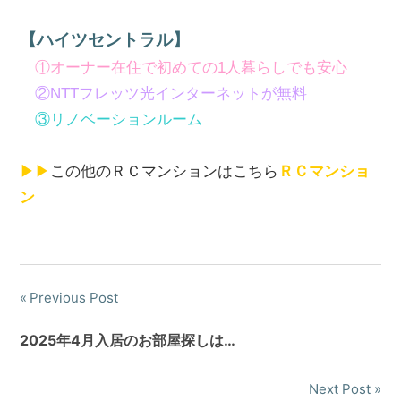
【ハイツセントラル】
①オーナー在住で初めての1人暮らしでも安心
②NTTフレッツ光インターネットが無料
③リノベーションルーム
▶▶
この他のＲＣマンションはこちら
ＲＣマンショ
ン
Previous Post
投
稿
2025年4月入居のお部屋探しは…
ナ
Next Post