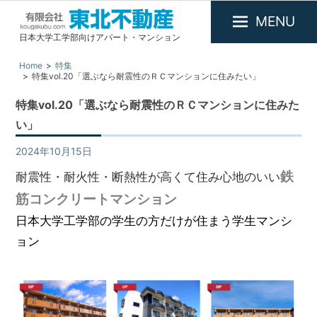
MENU
日本大学工学部向けアパート・マンション
有
限
Home
特集
特集vol.20「選ぶなら耐震性のＲＣマンションに住みたい」
会
社
特集vol.20「選ぶなら耐震性のＲＣマンションに住みた
東
い」
北
2024年10月15日
特集
不
動
鉄
耐震性・耐火性・断熱性が高くて住み心地のいい
産
筋コンクリートマンション
日本大学工学部の学生の方だけが住まう学生マンシ
ョン