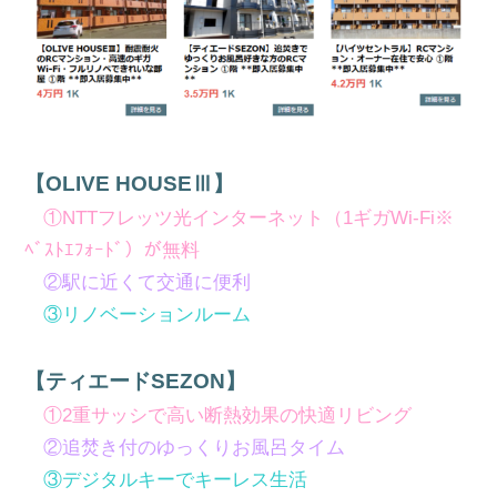
【OLIVE HOUSEⅢ】
①NTTフレッツ光インターネット（1ギガWi-Fi※
ﾍﾞｽﾄｴﾌｫｰﾄﾞ）
が無料
②駅に近くて交通に便利
③リノベーションルーム
【ティエードSEZON】
①2重サッシで高い断熱効果の快適リビング
②追焚き付のゆっくりお風呂タイム
③デジタルキーでキーレス生活