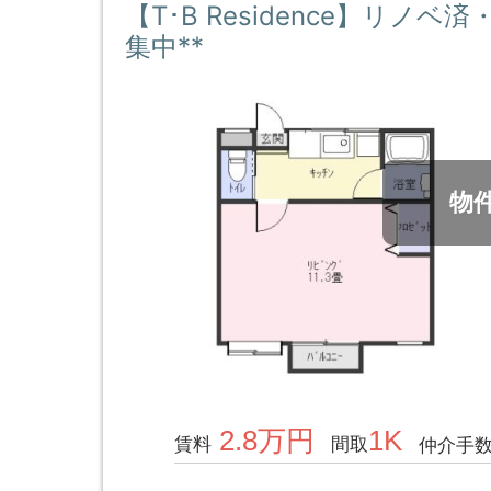
【T･B Residence】リノ
集中**
物
2.8万円
1K
賃料
間取
仲介手