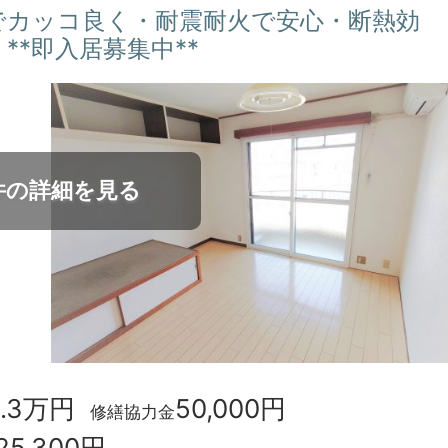
でカッコ良く・耐震耐火で安心・断熱効
**即入居募集中**
件の詳細を見る
0.3万円
50,000円
修繕協力金
25,300円