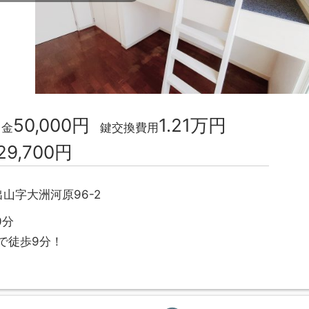
50,000円
1.21万円
力金
鍵交換費用
29,700円
山字大洲河原96-2
0分
で徒歩9分！