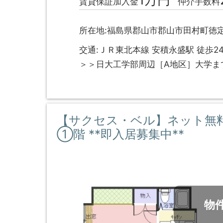
賃貸保証加入金
仲介手数料
所在地:福島県郡山市郡山市田村町徳定
交通:ＪＲ東北本線 安積永盛駅 徒歩2
＞＞日大工学部周辺［A地区］大学ま
【サクセス・ベル】ネット無
①階 **即入居募集中**
物