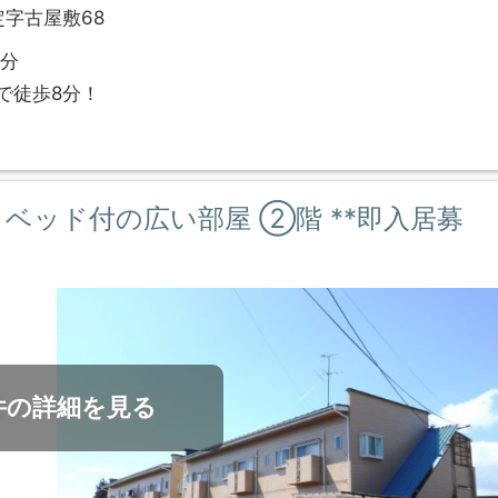
字古屋敷68
0分
で徒歩8分！
ベ済・ベッド付の広い部屋 ②階 **即入居募
件の詳細を見る