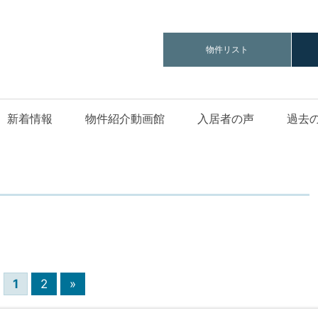
物件リスト
新着情報
物件紹介動画館
入居者の声
過去
件
1
2
»