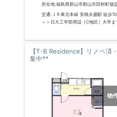
所在地:福島県郡山市郡山市田村町徳定
交通:ＪＲ東北本線 安積永盛駅 徒歩1
＞＞日大工学部周辺［C地区］大学ま
【T･B Residence】リノ
集中**
物