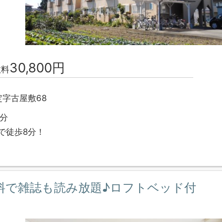
30,800円
数料
字古屋敷68
5分
で徒歩8分！
料で雑誌も読み放題♪ロフトベッド付