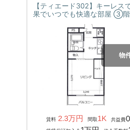
【ティエード302】キーレス
果でいつでも快適な部屋 ③階 
物
2.3万円
1K
賃料
間取
共益費
1万円