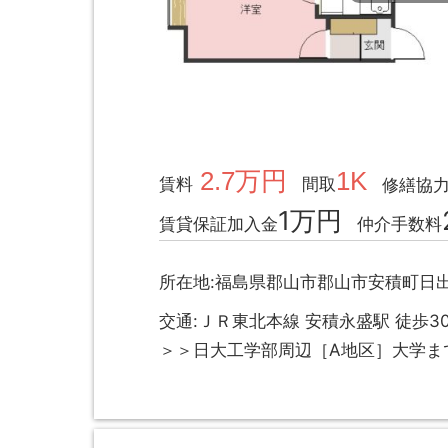
2.7万円
1K
賃料
間取
修繕協
1万円
賃貸保証加入金
仲介手数料
所在地:福島県郡山市郡山市安積町日出
交通:ＪＲ東北本線 安積永盛駅 徒歩3
＞＞日大工学部周辺［A地区］大学ま