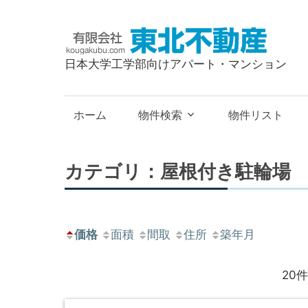
有
限
日本大学工学部向けアパート・マンション
会
社
東
ホーム
物件検索
物件リスト
北
不
動
カテゴリ：屋根付き駐輪場
産
価格
面積
間取
住所
築年月
20