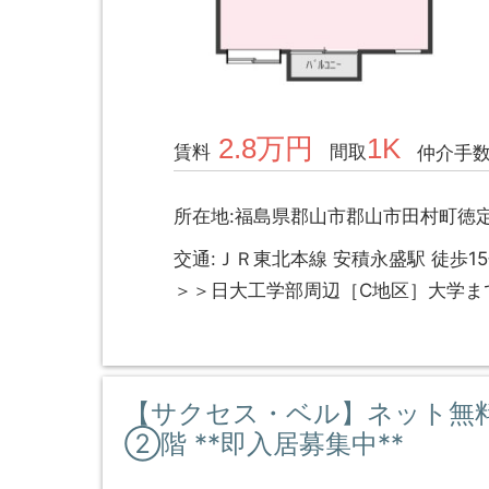
2.8万円
1K
賃料
間取
仲介手
所在地:福島県郡山市郡山市田村町徳定
交通:ＪＲ東北本線 安積永盛駅 徒歩1
＞＞日大工学部周辺［C地区］大学ま
【サクセス・ベル】ネット無
②階 **即入居募集中**