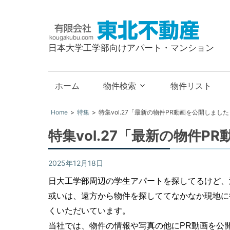
有
限
日本大学工学部向けアパート・マンション
会
社
東
ホーム
物件検索
物件リスト
北
不
Home
特集
特集vol.27「最新の物件PR動画を公開しまし
動
特集vol.27「最新の物件P
産
2025年12月18日
特集
日大工学部周辺の学生アパートを探してるけど、
或いは、遠方から物件を探しててなかなか現地に
くいただいています。
当社では、物件の情報や写真の他にPR動画を公