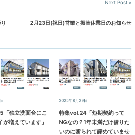
Next Post
締り
2月23日(祝日)営業と振替休業日のお知らせ
7日
特集
2025年8月29日
特集
.25「独立洗面台にこ
特集vol.24「短期契約って
子が増えています」
NGなの？1年未満だけ借りた
いのに断られて諦めていませ