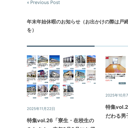
Previous Post
投
稿
年末年始休暇のお知らせ（お出かけの際は戸
ナ
を）
ビ
ゲ
ー
シ
ョ
2025年10月
ン
特集vol
2025年11月22日
特集
だわる男
特集vol.26「寮生・在校生の