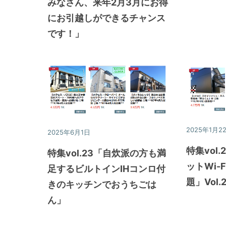
みなさん、来年2月3月にお得
にお引越しができるチャンス
です！」
2025年1月2
2025年6月1日
特集
特集vol
特集vol.23「自炊派の方も満
ットWi-
足するビルトインIHコンロ付
題」Vol.
きのキッチンでおうちごは
ん」