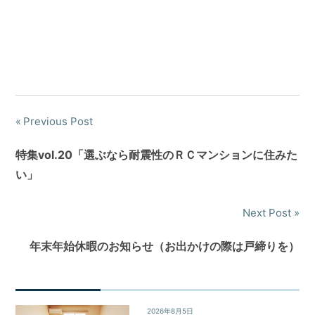
Previous Post
投
稿
特集vol.20「選ぶなら耐震性のＲＣマンションに住みた
い」
ナ
ビ
Next Post
ゲ
年末年始休暇のお知らせ（お出かけの際は戸締りを）
ー
シ
2026年8月5日
News&Topics
/
お知らせ