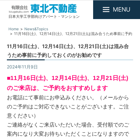
MENU
日本大学工学部向けアパート・マンション
有
限
Home
News&Topics
11月16日(土)、12月14日(土)、12月21日(土)は混み合うため事前に予約
会
しておくのがお勧めです
社
11月16日(土)、12月14日(土)、12月21日(土)は混み合
東
うため事前に予約しておくのがお勧めです
北
2024年11月9日
News&Topics
/
お知らせ
不
動
■11月16日(土)、12月14日(土)、12月21日(土)
産
のご来店は、ご予約をおすすめします
お電話にて事前にお申込みください。（メールから
のご予約はご対応できないことがございます。ご注
意ください）
ご連絡がなくご来店いただいた場合、受付順でのご
案内になり大変お待ちいただくことになりますので