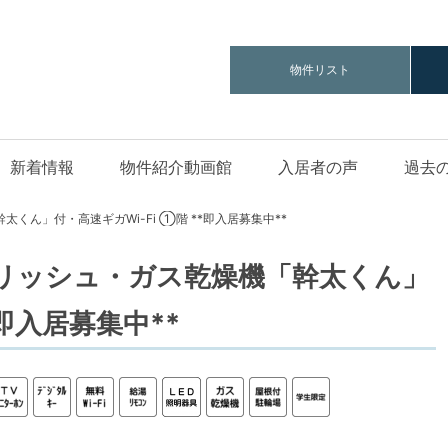
物件リスト
新着情報
物件紹介動画館
入居者の声
過去
太くん」付・高速ギガWi-Fi ①階 **即入居募集中**
タイリッシュ・ガス乾燥機「幹太くん」
*即入居募集中**