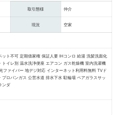
取引態様
仲介
現況
空家
ペット不可
定期借家権
保証人要
IHコンロ
給湯
洗髪洗面化
・トイレ別
温水洗浄便座
エアコン
ガス乾燥機
室内洗濯機
光ファイバー
地デジ対応
インターネット利用料無料
TVド
ー
プロパンガス
公営水道
排水下水
駐輪場
ペアガラスサッ
ランダ