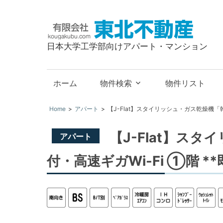
有
限
日本大学工学部向けアパート・マンション
会
社
東
ホーム
物件検索
物件リスト
北
不
Home
アパート
【J-Flat】スタイリッシュ・ガス乾燥機「幹
動
産
【J-Flat】ス
アパート
付・高速ギガWi-Fi ①階 *