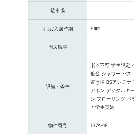
駐車場
引渡/入居時期
即時
周辺環境
楽器不可
学生限定
粧台
シャワー
バス
置き場
BSアンテナ
設備・条件
アホン
デジタルキ
シ
フローリング
ベ
＊学生契約
物件番号
137A-1F