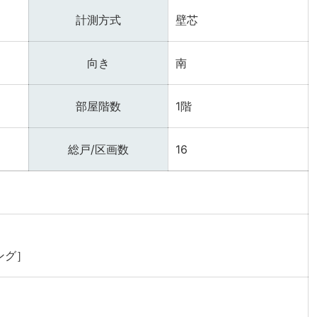
計測方式
壁芯
向き
南
部屋階数
1階
総戸/区画数
16
ング］