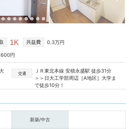
1K
取
共益費
0.3万円
,600円
大
ＪＲ東北本線 安積永盛駅 徒歩31分
交通
＞＞日大工学部周辺［A地区］大学ま
で徒歩10分！
新築/中古