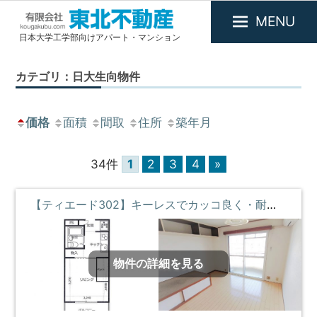
MENU
日本大学工学部向けアパート・マンション
有
限
カテゴリ：日大生向物件
会
社
東
価格
面積
間取
住所
築年月
北
不
34件
1
2
3
4
»
動
産
【ティエード302】キーレスでカッコ良く・耐震耐火で安心・断熱効果でいつでも快適な部屋 ③階 **即入居募集中**
物件の詳細を見る