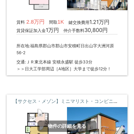
2.8万円
1K
1.21万円
賃料
間取
鍵交換費用
1万円
30,800円
賃貸保証加入金
仲介手数料
所在地:福島県郡山市郡山市安積町日出山字大洲河原
56-2
交通:ＪＲ東北本線 安積永盛駅 徒歩33分
＞＞日大工学部周辺［A地区］大学まで徒歩12分！
【サクセス・メゾン】ミニマリスト・コンビニとスーパー近く ①階 **即入居募集中**
物件の詳細を見る