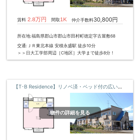
2.8万円
1K
30,800円
賃料
間取
仲介手数料
所在地:福島県郡山市郡山市田村町徳定字古屋敷68
交通:ＪＲ東北本線 安積永盛駅 徒歩10分
＞＞日大工学部周辺［C地区］大学まで徒歩8分！
【T･B Residence】リノベ済・ベッド付の広い部屋 ②階 **即入居募集中**
物件の詳細を見る