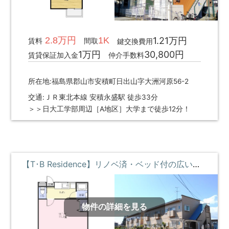
2.8万円
1K
1.21万円
賃料
間取
鍵交換費用
1万円
30,800円
賃貸保証加入金
仲介手数料
所在地:福島県郡山市安積町日出山字大洲河原56-2
交通:ＪＲ東北本線 安積永盛駅 徒歩33分
＞＞日大工学部周辺［A地区］大学まで徒歩12分！
【T･B Residence】リノベ済・ベッド付の広い部屋 ①階 **即入居募集中**
物件の詳細を見る