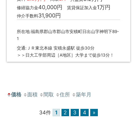
40,000円
1万円
修繕協力金
賃貸保証加入金
31,900円
仲介手数料
所在地:福島県郡山市郡山市安積町日出山字神明下89-
1
交通:ＪＲ東北本線 安積永盛駅 徒歩30分
＞＞日大工学部周辺［A地区］大学まで徒歩13分！
価格
面積
間取
住所
築年月
34件
1
2
3
4
»