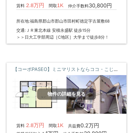
2.8万円
1K
30,800円
賃料
間取
仲介手数料
所在地:福島県郡山市郡山市田村町徳定字古屋敷68
交通:ＪＲ東北本線 安積永盛駅 徒歩15分
＞＞日大工学部周辺［C地区］大学まで徒歩8分！
【コーポPASEO】ミニマリストならココ・こじんまりと暮らしたい・コンビニ近くて便利 **即入居募集中**
物件の詳細を見る
2.8万円
1K
0.2万円
賃料
間取
共益費