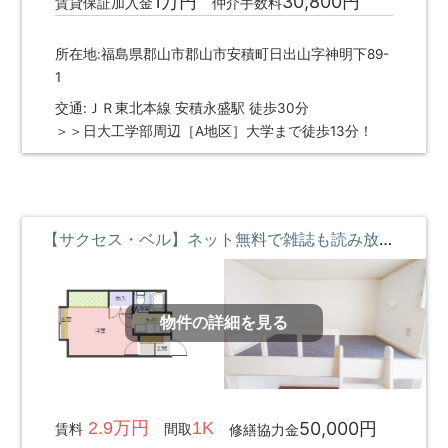
1万円
30,800円
賃貸保証加入金
仲介手数料
所在地:福島県郡山市郡山市安積町日出山字神明下89-
1
交通:ＪＲ東北本線 安積永盛駅 徒歩30分
＞＞日大工学部周辺［A地区］大学まで徒歩13分！
【サクセス・ベル】ネット無料で雑誌も読み放題♪ロフトベッド付 ②階 **即入居募集中**
物件の詳細を見る
2.9万円
1K
50,000円
賃料
間取
修繕協力金