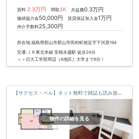
2.3万円
1K
0.3万円
賃料
間取
共益費
50,000円
1万円
修繕協力金
賃貸保証加入金
25,300円
仲介手数料
所在地:福島県郡山市郡山市田村町徳定字下河原194
交通:ＪＲ東北本線 安積永盛駅 徒歩24分
＞＞日大工学部周辺［A地区］大学まで6分！
【サクセス・ベル】ネット無料で雑誌も読み放題♪ロフトベッド付 ①階 **即入居募集中**
物件の詳細を見る