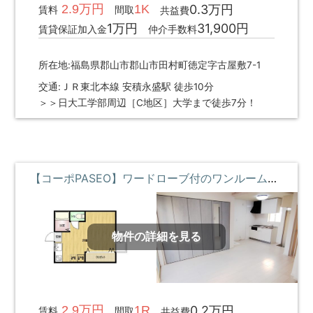
2.9万円
1K
0.3万円
賃料
間取
共益費
1万円
31,900円
賃貸保証加入金
仲介手数料
所在地:福島県郡山市郡山市田村町徳定字古屋敷7-1
交通:ＪＲ東北本線 安積永盛駅 徒歩10分
＞＞日大工学部周辺［C地区］大学まで徒歩7分！
【コーポPASEO】ワードローブ付のワンルームリノベ物件 **即入居募集中**
物件の詳細を見る
2.9万円
1R
0.2万円
賃料
間取
共益費