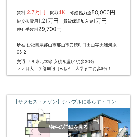
2.7万円
1K
50,000円
賃料
間取
修繕協力金
1.21万円
1万円
鍵交換費用
賃貸保証加入金
29,700円
仲介手数料
所在地:福島県郡山市郡山市安積町日出山字大洲河原
96-2
交通:ＪＲ東北本線 安積永盛駅 徒歩30分
＞＞日大工学部周辺［A地区］大学まで徒歩9分！
【サクセス・メゾン】シンプルに暮らす・コンビニとスーパーの近くに暮らす ②階 **即入居募集中**
物件の詳細を見る