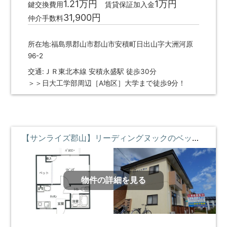
1.21万円
1万円
鍵交換費用
賃貸保証加入金
31,900円
仲介手数料
所在地:福島県郡山市郡山市安積町日出山字大洲河原
96-2
交通:ＪＲ東北本線 安積永盛駅 徒歩30分
＞＞日大工学部周辺［A地区］大学まで徒歩9分！
【サンライズ郡山】リーディングヌックのベッドがある部屋 ②階 **即入居募集中**
物件の詳細を見る