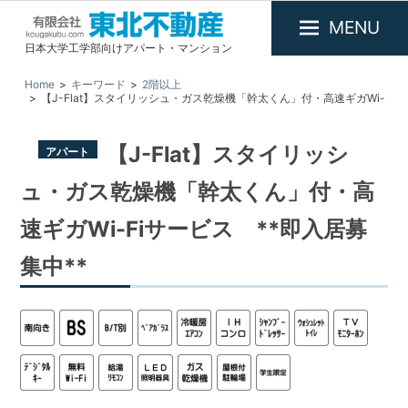
MENU
日本大学工学部向けアパート・マンション
有
限
Home
キーワード
2階以上
【J-Flat】スタイリッシュ・ガス乾燥機「幹太くん」付・高速ギガWi-
会
Fiサービス **即入居募集中**
社
東
【J-Flat】スタイリッシ
アパート
北
ュ・ガス乾燥機「幹太くん」付・高
不
動
速ギガWi-Fiサービス **即入居募
産
集中**