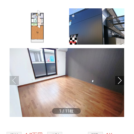
1
/
11