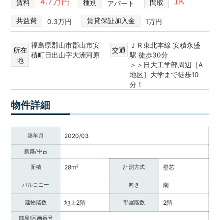
4.7万円
1K
賃料
種別
間取
アパート
共益費
賃貸保証加入金
0.3万円
1万円
福島県郡山市郡山市安
ＪＲ東北本線 安積永盛
所在
交通
積町日出山字大洲河原
駅 徒歩30分
地
＞＞日大工学部周辺［A
地区］大学まで徒歩10
分！
物件詳細
築年月
2020/03
新築/中古
面積
28m²
計測方式
壁芯
バルコニー
向き
南
建物階数
地上2階
部屋階数
2階
部屋/区画番号