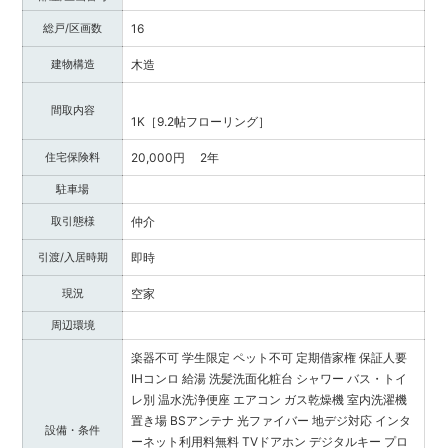
総戸/区画数
16
建物構造
木造
間取内容
1K［9.2帖フローリング］
住宅保険料
20,000円 2年
駐車場
取引態様
仲介
引渡/入居時期
即時
現況
空家
周辺環境
楽器不可
学生限定
ペット不可
定期借家権
保証人要
IHコンロ
給湯
洗髪洗面化粧台
シャワー
バス・トイ
レ別
温水洗浄便座
エアコン
ガス乾燥機
室内洗濯機
置き場
BSアンテナ
光ファイバー
地デジ対応
インタ
設備・条件
ーネット利用料無料
TVドアホン
デジタルキー
プロ