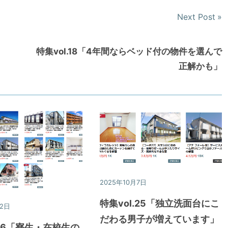
Next Post
特集vol.18「4年間ならベッド付の物件を選んで
正解かも」
2025年10月7日
特集
特集vol.25「独立洗面台にこ
22日
特集
だわる男子が増えています」
.26「寮生・在校生の