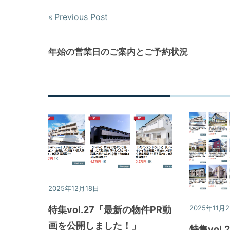
Previous Post
投
稿
年始の営業日のご案内とご予約状況
ナ
ビ
ゲ
ー
シ
ョ
2025年12月18日
特集
ン
2025年11月
特集vol.27「最新の物件PR動
画を公開しました！」
特集vol