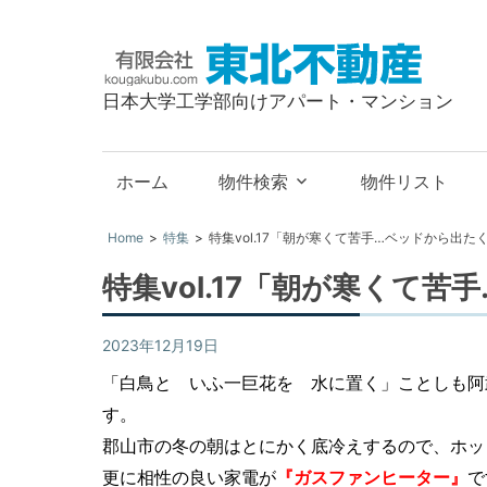
有
限
日本大学工学部向けアパート・マンション
会
社
東
ホーム
物件検索
物件リスト
北
不
Home
特集
特集vol.17「朝が寒くて苦手…ベッドから出た
動
特集vol.17「朝が寒くて
産
2023年12月19日
特集
「白鳥と いふ一巨花を 水に置く」ことしも阿
す。
郡山市の冬の朝はとにかく底冷えするので、ホッ
更に相性の良い家電が
『ガスファンヒーター』
で