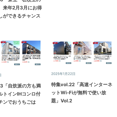
、来年2月3月にお得
しができるチャンス
2025年1月22日
特集
日
特集
特集vol.22「高速インターネ
.23「自炊派の方も満
ットWi-Fiが無料で使い放
ルトインIHコンロ付
題」Vol.2
チンでおうちごは