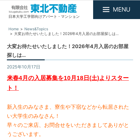
MENU
日本大学工学部向けアパート・マンション
有
限
Home
News&Topics
大変お待たせいたしました！2026年4月入居のお部屋探しは…
会
社
大変お待たせいたしました！2026年4月入居のお部屋
東
探しは…
北
2025年10月17日
News&Topics
/
お知らせ
不
動
来春4月の入居募集を10月18日(土)よりスター
産
ト！
新入生のみなさま、寮生や下宿などから転居された
い大学生のみなさん！
早々のご来店、お問合せをいただきましてありがと
うございます。