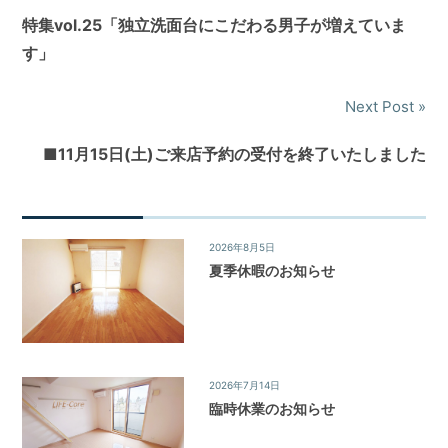
稿
特集vol.25「独立洗面台にこだわる男子が増えていま
す」
ナ
ビ
Next Post
ゲ
■11月15日(土)ご来店予約の受付を終了いたしました
ー
シ
2026年8月5日
News&Topics
/
お知らせ
ョ
夏季休暇のお知らせ
ン
2026年7月14日
News&Topics
/
お知らせ
臨時休業のお知らせ