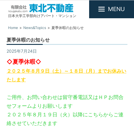
MENU
日本大学工学部向けアパート・マンション
有
限
Home
News&Topics
夏季休暇のお知らせ
会
夏季休暇のお知らせ
社
東
2025年7月24日
News&Topics
/
お知らせ
北
◇夏季休暇◇
不
２０２５年８月９日（土）～１８日（月）までお休みい
動
たします
産
ご用件、お問い合わせは留守番電話又はＨＰお問合
せフォームよりお願いします
２０２５年８月１９日（火）以降にこちらからご連
絡させていただきます