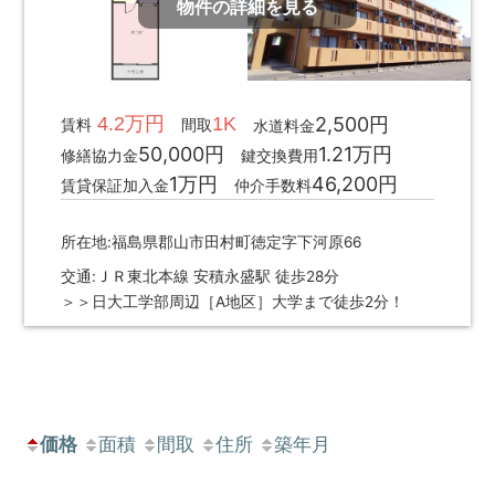
物件の詳細を見る
4.2万円
1K
2,500円
賃料
間取
水道料金
50,000円
1.21万円
修繕協力金
鍵交換費用
1万円
46,200円
賃貸保証加入金
仲介手数料
所在地:福島県郡山市田村町徳定字下河原66
交通:ＪＲ東北本線 安積永盛駅 徒歩28分
＞＞日大工学部周辺［A地区］大学まで徒歩2分！
価格
面積
間取
住所
築年月