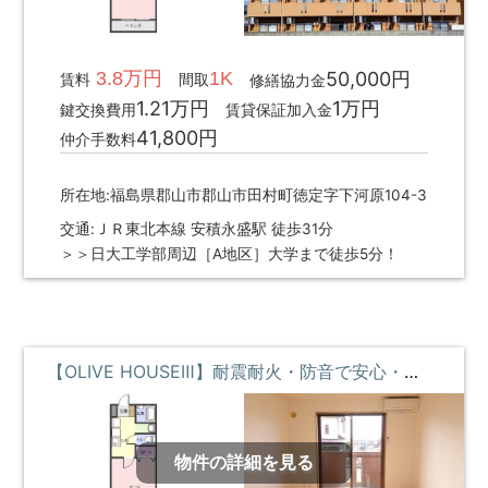
3.8万円
1K
50,000円
賃料
間取
修繕協力金
1.21万円
1万円
鍵交換費用
賃貸保証加入金
41,800円
仲介手数料
所在地:福島県郡山市郡山市田村町徳定字下河原104-3
交通:ＪＲ東北本線 安積永盛駅 徒歩31分
＞＞日大工学部周辺［A地区］大学まで徒歩5分！
【OLIVE HOUSEⅢ】耐震耐火・防音で安心・駅近のRCマンション **即入居募集中**
物件の詳細を見る