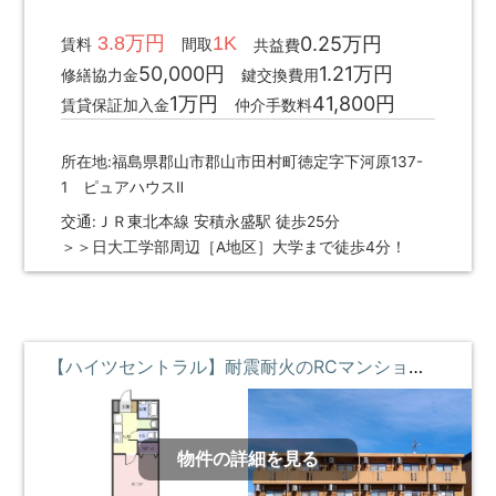
3.8万円
1K
0.25万円
賃料
間取
共益費
50,000円
1.21万円
修繕協力金
鍵交換費用
1万円
41,800円
賃貸保証加入金
仲介手数料
所在地:福島県郡山市郡山市田村町徳定字下河原137-
1 ピュアハウスⅡ
交通:ＪＲ東北本線 安積永盛駅 徒歩25分
＞＞日大工学部周辺［A地区］大学まで徒歩4分！
【ハイツセントラル】耐震耐火のRCマンション・オーナー在住で安心マンション ①階 **即入居募集中**
物件の詳細を見る