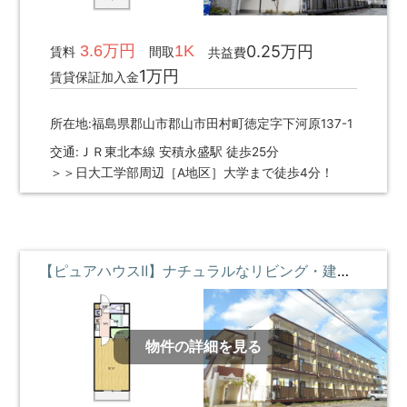
3.6万円
1K
0.25万円
賃料
間取
共益費
1万円
賃貸保証加入金
所在地:福島県郡山市郡山市田村町徳定字下河原137-1
交通:ＪＲ東北本線 安積永盛駅 徒歩25分
＞＞日大工学部周辺［A地区］大学まで徒歩4分！
【ピュアハウスⅡ】ナチュラルなリビング・建築学科向け ②③階 **即入居募集中**
物件の詳細を見る