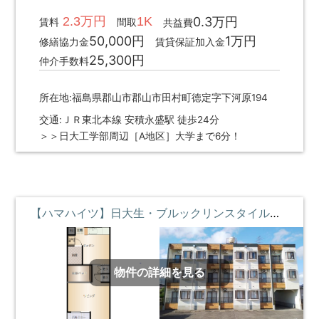
2.3万円
1K
0.3万円
賃料
間取
共益費
50,000円
1万円
修繕協力金
賃貸保証加入金
25,300円
仲介手数料
所在地:福島県郡山市郡山市田村町徳定字下河原194
交通:ＪＲ東北本線 安積永盛駅 徒歩24分
＞＞日大工学部周辺［A地区］大学まで6分！
【ハマハイツ】日大生・ブルックリンスタイルの部屋でオシャレ・BOXベッド ①階 **即入居募集中**
物件の詳細を見る