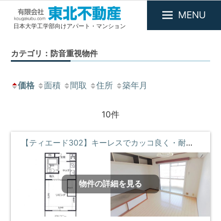
MENU
日本大学工学部向けアパート・マンション
有
限
カテゴリ：防音重視物件
会
社
東
価格
面積
間取
住所
築年月
北
不
10件
動
産
【ティエード302】キーレスでカッコ良く・耐震耐火で安心・断熱効果でいつでも快適な部屋 ③階 **即入居募集中**
物件の詳細を見る