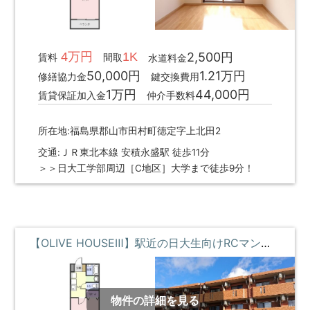
4万円
1K
2,500円
賃料
間取
水道料金
50,000円
1.21万円
修繕協力金
鍵交換費用
1万円
44,000円
賃貸保証加入金
仲介手数料
所在地:福島県郡山市田村町徳定字上北田2
交通:ＪＲ東北本線 安積永盛駅 徒歩11分
＞＞日大工学部周辺［C地区］大学まで徒歩9分！
【OLIVE HOUSEⅢ】駅近の日大生向けRCマンション **即入居募集中**
物件の詳細を見る