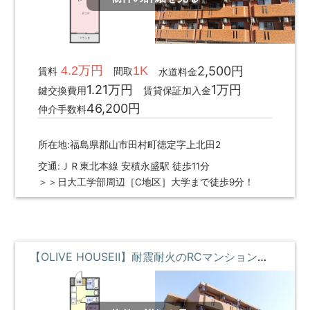
4.2万円
1K
2,500円
賃料
間取
水道料金
1.21万円
1万円
鍵交換費用
賃貸保証加入金
46,200円
仲介手数料
所在地:福島県郡山市田村町徳定字上北田2
交通:ＪＲ東北本線 安積永盛駅 徒歩11分
＞＞日大工学部周辺［C地区］大学まで徒歩9分！
【OLIVE HOUSEⅡ】耐震耐火のRCマンション・高速のギガWi-Fi・大学まで歩いて2分 **即入居募集中**