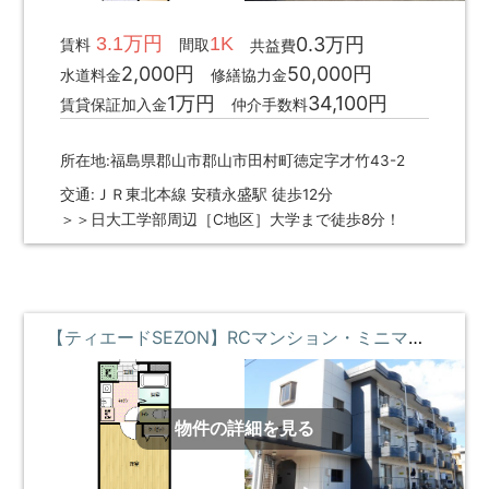
3.1万円
1K
0.3万円
賃料
間取
共益費
2,000円
50,000円
水道料金
修繕協力金
1万円
34,100円
賃貸保証加入金
仲介手数料
所在地:福島県郡山市郡山市田村町徳定字才竹43-2
交通:ＪＲ東北本線 安積永盛駅 徒歩12分
＞＞日大工学部周辺［C地区］大学まで徒歩8分！
【ティエードSEZON】RCマンション・ミニマリスト ③階 **即入居募集中**
物件の詳細を見る