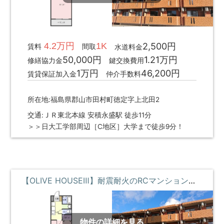
4.2万円
1K
2,500円
賃料
間取
水道料金
50,000円
1.21万円
修繕協力金
鍵交換費用
1万円
46,200円
賃貸保証加入金
仲介手数料
所在地:福島県郡山市田村町徳定字上北田2
交通:ＪＲ東北本線 安積永盛駅 徒歩11分
＞＞日大工学部周辺［C地区］大学まで徒歩9分！
【OLIVE HOUSEⅢ】耐震耐火のRCマンション・高速のギガWi-Fi・駅近物件 **即入居募集中**
物件の詳細を見る