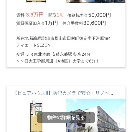
3.6万円
1K
50,000円
賃料
間取
修繕協力金
1万円
39,600円
賃貸保証加入金
仲介手数料
所在地:福島県郡山市郡山市田村町徳定字下河原194
ティエードSEZON
交通:ＪＲ東北本線 安積永盛駅 徒歩24分
＞＞日大工学部周辺［A地区］大学まで6分！
【ピュアハウスⅡ】防犯カメラで安心・リノベで綺麗な明るい部屋 **即入居募集中**
物件の詳細を見る