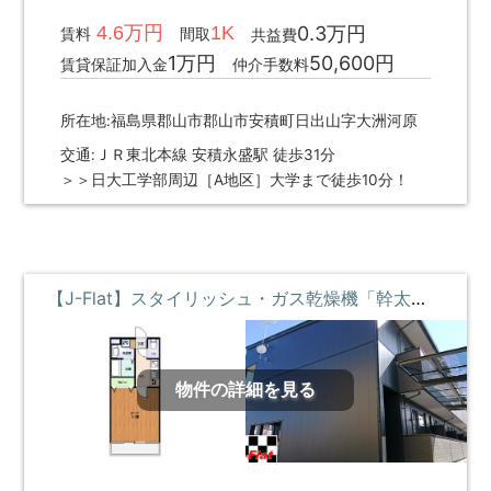
4.6万円
1K
0.3万円
賃料
間取
共益費
1万円
50,600円
賃貸保証加入金
仲介手数料
所在地:福島県郡山市郡山市安積町日出山字大洲河原
交通:ＪＲ東北本線 安積永盛駅 徒歩31分
＞＞日大工学部周辺［A地区］大学まで徒歩10分！
【J-Flat】スタイリッシュ・ガス乾燥機「幹太くん」付・高速ギガWi-Fiサービス **即入居募集中**
物件の詳細を見る