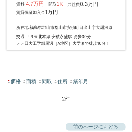
4.7万円
1K
0.3万円
賃料
間取
共益費
1万円
賃貸保証加入金
所在地:福島県郡山市郡山市安積町日出山字大洲河原
交通:ＪＲ東北本線 安積永盛駅 徒歩30分
＞＞日大工学部周辺［A地区］大学まで徒歩10分！
価格
面積
間取
住所
築年月
2件
前のページにもどる