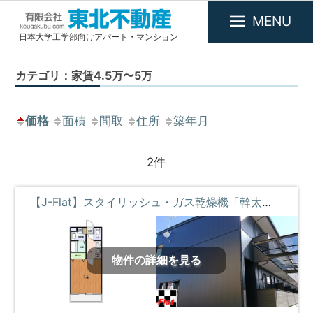
MENU
日本大学工学部向けアパート・マンション
有
限
カテゴリ：家賃4.5万〜5万
会
社
東
価格
面積
間取
住所
築年月
北
不
2件
動
産
【J-Flat】スタイリッシュ・ガス乾燥機「幹太くん」付・高速ギガWi-Fi ①階 **即入居募集中**
物件の詳細を見る