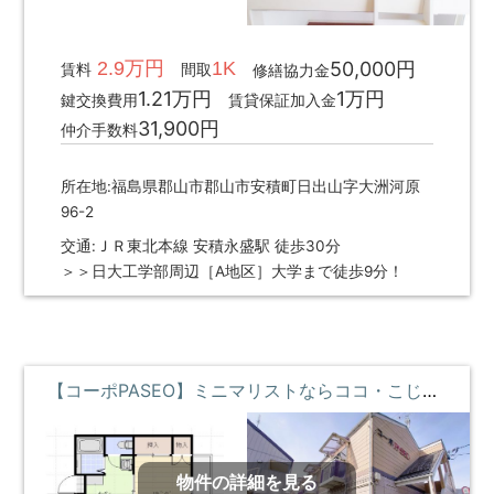
2.9万円
1K
50,000円
賃料
間取
修繕協力金
1.21万円
1万円
鍵交換費用
賃貸保証加入金
31,900円
仲介手数料
所在地:福島県郡山市郡山市安積町日出山字大洲河原
96-2
交通:ＪＲ東北本線 安積永盛駅 徒歩30分
＞＞日大工学部周辺［A地区］大学まで徒歩9分！
【コーポPASEO】ミニマリストならココ・こじんまりと暮らしたい・コンビニ近くて便利 **即入居募集中**
物件の詳細を見る