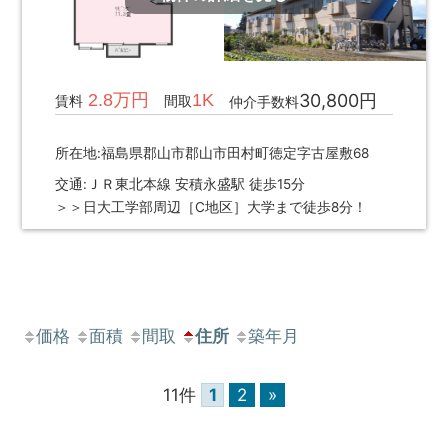
2.8万円
1K
30,800円
賃料
間取
仲介手数料
所在地:福島県郡山市郡山市田村町徳定字古屋敷68
交通:ＪＲ東北本線 安積永盛駅 徒歩15分
＞＞日大工学部周辺［C地区］大学まで徒歩8分！
価格
面積
間取
住所
築年月
11件
1
2
»