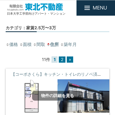
MENU
日本大学工学部向けアパート・マンション
有
限
カテゴリ：家賃2.5万〜3万
会
社
東
価格
面積
間取
住所
築年月
北
不
11件
1
2
»
動
産
【コーポさくら】キッチン・トイレのリノベ済・陽当り良好 **即入居募集中**
物件の詳細を見る