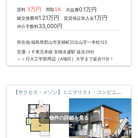
3万円
1K
0.1万円
賃料
間取
共益費
1.21万円
1万円
鍵交換費用
賃貸保証加入金
33,000円
仲介手数料
所在地:福島県郡山市安積町日出山字一本松123
交通:ＪＲ東北本線 安積永盛駅 徒歩29分
＞＞日大工学部周辺［A地区］大学まで徒歩11分！
【サクセス・メゾン】ミニマリスト・コンビニとスーパー近く ①階 **即入居募集中**
物件の詳細を見る