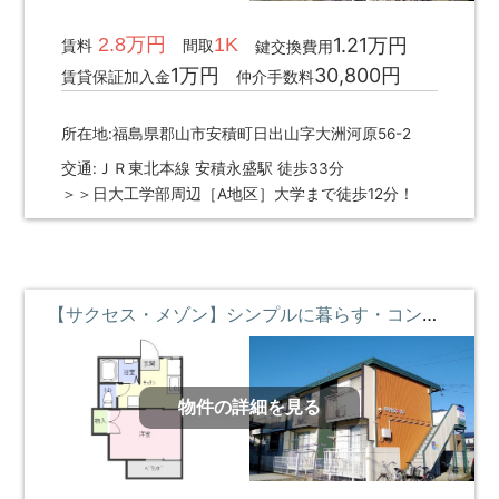
2.8万円
1K
1.21万円
賃料
間取
鍵交換費用
1万円
30,800円
賃貸保証加入金
仲介手数料
所在地:福島県郡山市安積町日出山字大洲河原56-2
交通:ＪＲ東北本線 安積永盛駅 徒歩33分
＞＞日大工学部周辺［A地区］大学まで徒歩12分！
【サクセス・メゾン】シンプルに暮らす・コンビニとスーパーの近くに暮らす ②階 **即入居募集中**
物件の詳細を見る