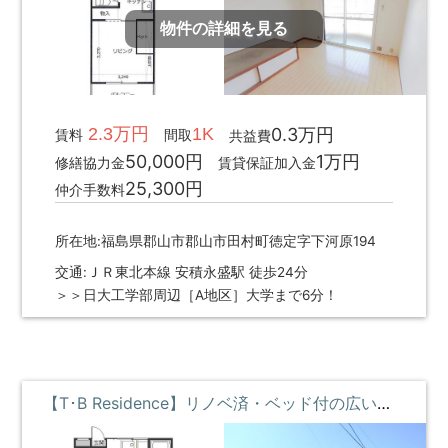
物件の詳細を見る
2.3万円
1K
0.3万円
賃料
間取
共益費
50,000円
1万円
修繕協力金
賃貸保証加入金
25,300円
仲介手数料
所在地:福島県郡山市郡山市田村町徳定字下河原194
交通:ＪＲ東北本線 安積永盛駅 徒歩24分
＞＞日大工学部周辺［A地区］大学まで6分！
【T･B Residence】リノベ済・ベッド付の広い部屋 ①階 **即入居募集中**