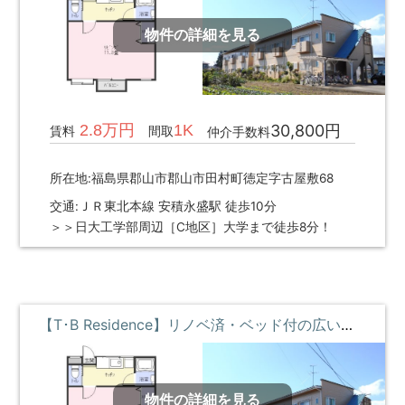
物件の詳細を見る
2.8万円
1K
30,800円
賃料
間取
仲介手数料
所在地:福島県郡山市郡山市田村町徳定字古屋敷68
交通:ＪＲ東北本線 安積永盛駅 徒歩10分
＞＞日大工学部周辺［C地区］大学まで徒歩8分！
【T･B Residence】リノベ済・ベッド付の広い部屋 ②階 **即入居募集中**
物件の詳細を見る