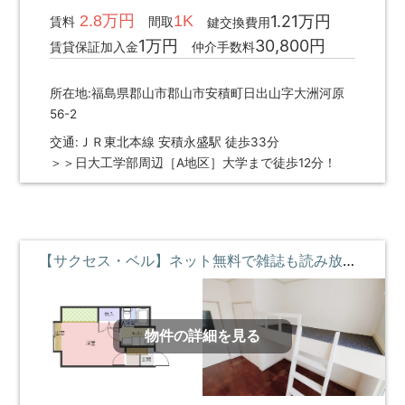
2.8万円
1K
1.21万円
賃料
間取
鍵交換費用
1万円
30,800円
賃貸保証加入金
仲介手数料
所在地:福島県郡山市郡山市安積町日出山字大洲河原
56-2
交通:ＪＲ東北本線 安積永盛駅 徒歩33分
＞＞日大工学部周辺［A地区］大学まで徒歩12分！
【サクセス・ベル】ネット無料で雑誌も読み放題♪ロフトベッド付 ①階 **即入居募集中**
物件の詳細を見る