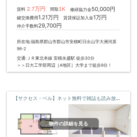
2.7万円
1K
50,000円
賃料
間取
修繕協力金
1.21万円
1万円
鍵交換費用
賃貸保証加入金
29,700円
仲介手数料
所在地:福島県郡山市郡山市安積町日出山字大洲河原
96-2
交通:ＪＲ東北本線 安積永盛駅 徒歩30分
＞＞日大工学部周辺［A地区］大学まで徒歩9分！
【サクセス・ベル】ネット無料で雑誌も読み放題♪ロフトベッド付 ②階 **即入居募集中**
物件の詳細を見る