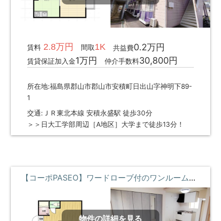
2.8万円
1K
0.2万円
賃料
間取
共益費
1万円
30,800円
賃貸保証加入金
仲介手数料
所在地:福島県郡山市郡山市安積町日出山字神明下89-
1
交通:ＪＲ東北本線 安積永盛駅 徒歩30分
＞＞日大工学部周辺［A地区］大学まで徒歩13分！
【コーポPASEO】ワードローブ付のワンルームリノベ物件 **即入居募集中**
物件の詳細を見る