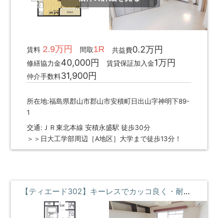
2.9万円
1R
0.2万円
賃料
間取
共益費
40,000円
1万円
修繕協力金
賃貸保証加入金
31,900円
仲介手数料
所在地:福島県郡山市郡山市安積町日出山字神明下89-
1
交通:ＪＲ東北本線 安積永盛駅 徒歩30分
＞＞日大工学部周辺［A地区］大学まで徒歩13分！
【ティエード302】キーレスでカッコ良く・耐震耐火で安心・断熱効果でいつでも快適な部屋 ③階 **即入居募集中**