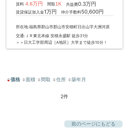
4.6万円
1K
0.3万円
賃料
間取
共益費
1万円
50,600円
賃貸保証加入金
仲介手数料
所在地:福島県郡山市郡山市安積町日出山字大洲河原
交通:ＪＲ東北本線 安積永盛駅 徒歩31分
＞＞日大工学部周辺［A地区］大学まで徒歩10分！
価格
面積
間取
住所
築年月
2件
前のページにもどる