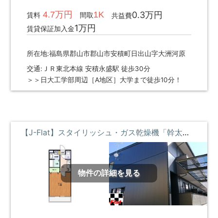
4.7万円
1K
0.3万円
賃料
間取
共益費
1万円
賃貸保証加入金
所在地:福島県郡山市郡山市安積町日出山字大洲河原
交通:ＪＲ東北本線 安積永盛駅 徒歩30分
＞＞日大工学部周辺［A地区］大学まで徒歩10分！
【J-Flat】スタイリッシュ・ガス乾燥機「幹太くん」付・高速ギガWi-Fi ①階 **即入居募集中**
物件の詳細を見る