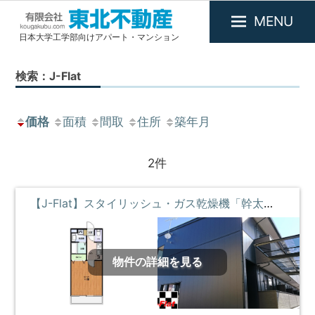
MENU
日本大学工学部向けアパート・マンション
有
限
検索：J-Flat
会
社
東
価格
面積
間取
住所
築年月
北
不
2件
動
産
【J-Flat】スタイリッシュ・ガス乾燥機「幹太くん」付・高速ギガWi-Fiサービス **即入居募集中**
物件の詳細を見る