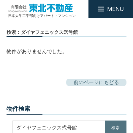
MENU
日本大学工学部向けアパート・マンション
有
限
検索：ダイヤフェニックス弐号館
会
社
東
物件がありませんでした。
北
不
動
産
前のページにもどる
物件検索