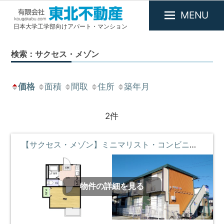
MENU
日本大学工学部向けアパート・マンション
有
限
検索：サクセス・メゾン
会
社
東
価格
面積
間取
住所
築年月
北
不
2件
動
産
【サクセス・メゾン】ミニマリスト・コンビニとスーパー近く ①階 **即入居募集中**
物件の詳細を見る