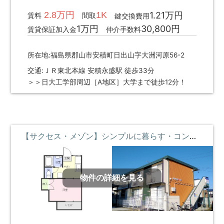
2.8万円
1K
1.21万円
賃料
間取
鍵交換費用
1万円
30,800円
賃貸保証加入金
仲介手数料
所在地:福島県郡山市安積町日出山字大洲河原56-2
交通:ＪＲ東北本線 安積永盛駅 徒歩33分
＞＞日大工学部周辺［A地区］大学まで徒歩12分！
【サクセス・メゾン】シンプルに暮らす・コンビニとスーパーの近くに暮らす ②階 **即入居募集中**
物件の詳細を見る