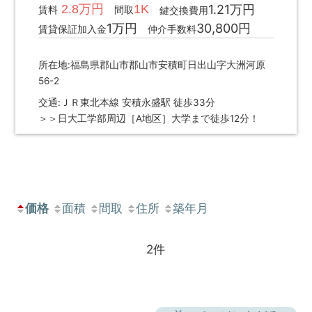
2.8万円
1K
1.21万円
賃料
間取
鍵交換費用
1万円
30,800円
賃貸保証加入金
仲介手数料
所在地:福島県郡山市郡山市安積町日出山字大洲河原
56-2
交通:ＪＲ東北本線 安積永盛駅 徒歩33分
＞＞日大工学部周辺［A地区］大学まで徒歩12分！
価格
面積
間取
住所
築年月
2件