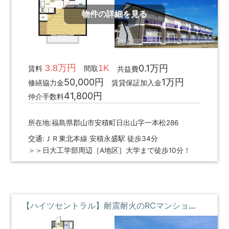
物件の詳細を見る
3.8万円
1K
0.1万円
賃料
間取
共益費
50,000円
1万円
修繕協力金
賃貸保証加入金
41,800円
仲介手数料
所在地:福島県郡山市安積町日出山字一本松286
交通:ＪＲ東北本線 安積永盛駅 徒歩34分
＞＞日大工学部周辺［A地区］大学まで徒歩10分！
【ハイツセントラル】耐震耐火のRCマンション・オーナー在住で安心マンション ①階 **即入居募集中**