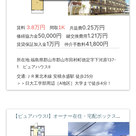
3.8万円
1K
0.25万円
賃料
間取
共益費
50,000円
1.21万円
修繕協力金
鍵交換費用
1万円
41,800円
賃貸保証加入金
仲介手数料
所在地:福島県郡山市郡山市田村町徳定字下河原137-
1 ピュアハウスⅡ
交通:ＪＲ東北本線 安積永盛駅 徒歩25分
＞＞日大工学部周辺［A地区］大学まで徒歩4分！
【ピュアハウスⅠ】オーナー在住・宅配ボックスde便利・迷ったらコレ物件 ②階 **即入居募集中**