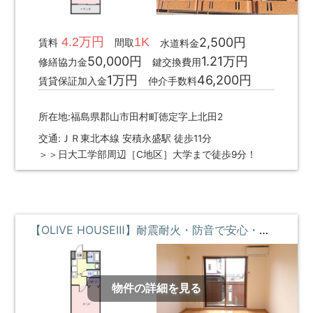
4.2万円
1K
2,500円
賃料
間取
水道料金
50,000円
1.21万円
修繕協力金
鍵交換費用
1万円
46,200円
賃貸保証加入金
仲介手数料
所在地:福島県郡山市田村町徳定字上北田2
交通:ＪＲ東北本線 安積永盛駅 徒歩11分
＞＞日大工学部周辺［C地区］大学まで徒歩9分！
【OLIVE HOUSEⅢ】耐震耐火・防音で安心・駅近のRCマンション **即入居募集中**
物件の詳細を見る