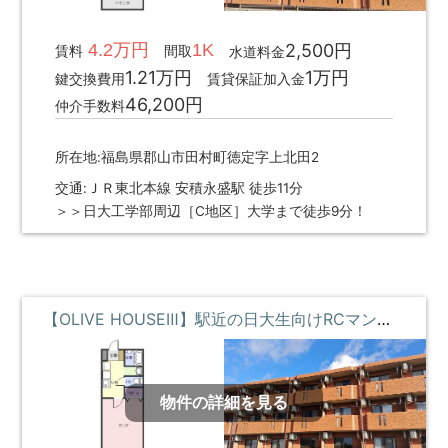
4.2万円
1K
2,500円
賃料
間取
水道料金
1.21万円
1万円
鍵交換費用
賃貸保証加入金
46,200円
仲介手数料
所在地:福島県郡山市田村町徳定字上北田2
交通:ＪＲ東北本線 安積永盛駅 徒歩11分
＞＞日大工学部周辺［C地区］大学まで徒歩9分！
【OLIVE HOUSEⅢ】駅近の日大生向けRCマンション **即入居募集中**
物件の詳細を見る