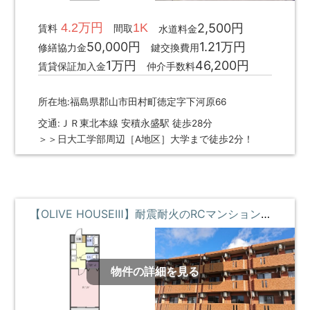
4.2万円
1K
2,500円
賃料
間取
水道料金
50,000円
1.21万円
修繕協力金
鍵交換費用
1万円
46,200円
賃貸保証加入金
仲介手数料
所在地:福島県郡山市田村町徳定字下河原66
交通:ＪＲ東北本線 安積永盛駅 徒歩28分
＞＞日大工学部周辺［A地区］大学まで徒歩2分！
【OLIVE HOUSEⅢ】耐震耐火のRCマンション・高速のギガWi-Fi・駅近物件 **即入居募集中**
物件の詳細を見る