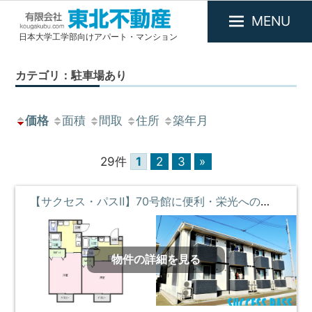
MENU
日本大学工学部向けアパート・マンション
有
限
カテゴリ：駐車場あり
会
社
東
価格
面積
間取
住所
築年月
北
不
29件
1
2
3
»
動
産
【サクセス・パスⅡ】70号館に便利・栄光への架け橋 **即入居募集中**
物件の詳細を見る