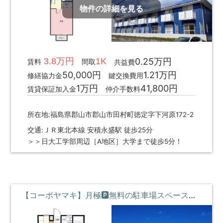
物件の詳細を見る
3.8万円
1K
0.25万円
賃料
間取
共益費
50,000円
1.21万円
修繕協力金
鍵交換費用
1万円
41,800円
賃貸保証加入金
仲介手数料
所在地:福島県郡山市郡山市田村町徳定字下河原172-2
交通:ＪＲ東北本線 安積永盛駅 徒歩25分
＞＞日大工学部周辺［A地区］大学まで徒歩5分！
【コーポヤマキ】月極🅿無料の駐車場スペース(1台)がもれなく付いてくる学生アパート！**即入居募集中**