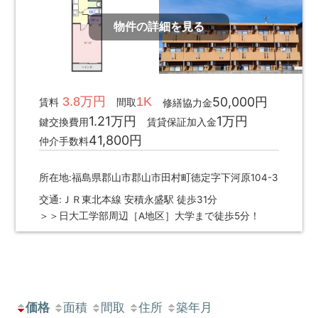
物件の詳細を見る
3.8万円
1K
50,000円
賃料
間取
修繕協力金
1.21万円
1万円
鍵交換費用
賃貸保証加入金
41,800円
仲介手数料
所在地:福島県郡山市郡山市田村町徳定字下河原104-3
交通:ＪＲ東北本線 安積永盛駅 徒歩31分
＞＞日大工学部周辺［A地区］大学まで徒歩5分！
価格
面積
間取
住所
築年月