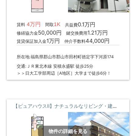
4万円
1K
0.1万円
賃料
間取
共益費
50,000円
1.21万円
修繕協力金
鍵交換費用
1万円
44,000円
賃貸保証加入金
仲介手数料
所在地:福島県郡山市郡山市田村町徳定字下河原174
交通:ＪＲ東北本線 安積永盛駅 徒歩25分
＞＞日大工学部周辺［A地区］大学まで徒歩6分！
【ピュアハウスⅡ】ナチュラルなリビング・建築学科向け ②③階 **即入居募集中**
物件の詳細を見る