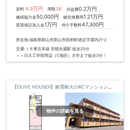
4.3万円
1K
0.2万円
賃料
間取
共益費
50,000円
1.21万円
修繕協力金
鍵交換費用
1万円
47,300円
賃貸保証加入金
仲介手数料
所在地:福島県郡山市郡山市田村町徳定字霞内21-2
交通:ＪＲ東北本線 安積永盛駅 徒歩20分
＞＞日大工学部周辺［C地区］大学まで徒歩3分！
【OLIVE HOUSEⅡ】耐震耐火のRCマンション・高速のギガWi-Fi・大学まで歩いて2分 **即入居募集中**
物件の詳細を見る