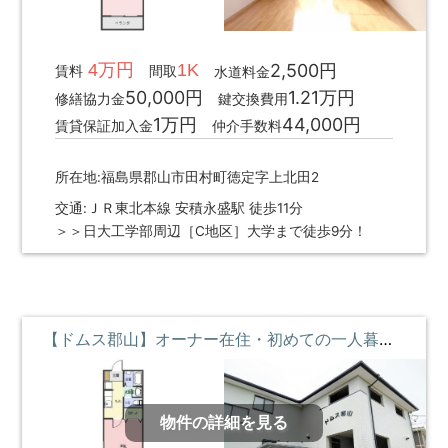
4万円
1K
2,500円
賃料
間取
水道料金
50,000円
1.21万円
修繕協力金
鍵交換費用
1万円
44,000円
賃貸保証加入金
仲介手数料
所在地:福島県郡山市田村町徳定字上北田2
交通:ＪＲ東北本線 安積永盛駅 徒歩11分
＞＞日大工学部周辺［C地区］大学まで徒歩9分！
【ドムス郡山】オーナー在住・初めての一人暮らしでも安心 ①階 **即入居募集中**
物件の詳細を見る