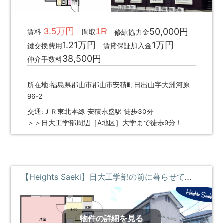
3.5万円
1R
50,000円
賃料
間取
修繕協力金
1.21万円
1万円
鍵交換費用
賃貸保証加入金
38,500円
仲介手数料
所在地:福島県郡山市郡山市安積町日出山字大洲河原
96-2
交通:ＪＲ東北本線 安積永盛駅 徒歩30分
＞＞日大工学部周辺［A地区］大学まで徒歩9分！
【Heights Saeki】日大工学部の前に暮らせて学食でゴハン♪家電付 ①階 **即入居募集中**
物件の詳細を見る