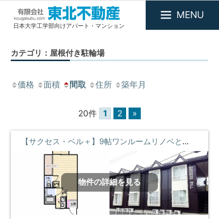
MENU
日本大学工学部向けアパート・マンション
有
限
カテゴリ：屋根付き駐輪場
会
社
東
価格
面積
間取
住所
築年月
北
不
20件
1
2
»
動
産
【サクセス・ベル＋】9帖ワンルームリノベとベッド付のお部屋♪ ①階 **即入居募集中**
物件の詳細を見る