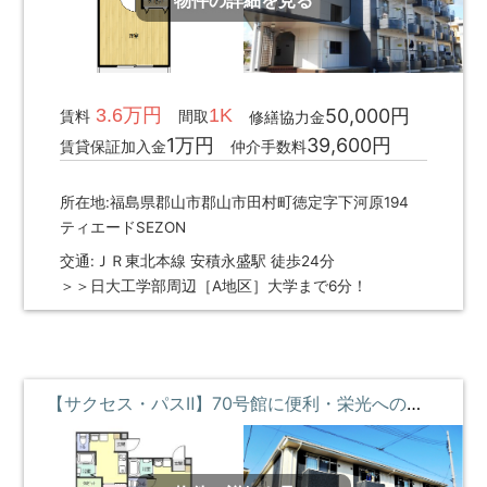
物件の詳細を見る
3.6万円
1K
50,000円
賃料
間取
修繕協力金
1万円
39,600円
賃貸保証加入金
仲介手数料
所在地:福島県郡山市郡山市田村町徳定字下河原194
ティエードSEZON
交通:ＪＲ東北本線 安積永盛駅 徒歩24分
＞＞日大工学部周辺［A地区］大学まで6分！
【サクセス・パスⅡ】70号館に便利・栄光への架け橋 **即入居募集中**