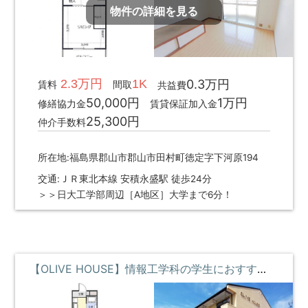
物件の詳細を見る
2.3万円
1K
0.3万円
賃料
間取
共益費
50,000円
1万円
修繕協力金
賃貸保証加入金
25,300円
仲介手数料
所在地:福島県郡山市郡山市田村町徳定字下河原194
交通:ＪＲ東北本線 安積永盛駅 徒歩24分
＞＞日大工学部周辺［A地区］大学まで6分！
【OLIVE HOUSE】情報工学科の学生におすすめ・コンビニすぐそばで便利 **即入居募集中**