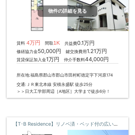
物件の詳細を見る
4万円
1K
0.1万円
賃料
間取
共益費
50,000円
1.21万円
修繕協力金
鍵交換費用
1万円
44,000円
賃貸保証加入金
仲介手数料
所在地:福島県郡山市郡山市田村町徳定字下河原174
交通:ＪＲ東北本線 安積永盛駅 徒歩25分
＞＞日大工学部周辺［A地区］大学まで徒歩6分！
【T･B Residence】リノベ済・ベッド付の広い部屋 ①階 **即入居募集中**