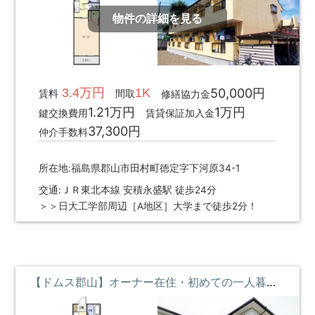
物件の詳細を見る
3.4万円
1K
50,000円
賃料
間取
修繕協力金
1.21万円
1万円
鍵交換費用
賃貸保証加入金
37,300円
仲介手数料
所在地:福島県郡山市田村町徳定字下河原34-1
交通:ＪＲ東北本線 安積永盛駅 徒歩24分
＞＞日大工学部周辺［A地区］大学まで徒歩2分！
【ドムス郡山】オーナー在住・初めての一人暮らしでも安心 ①階 **即入居募集中**