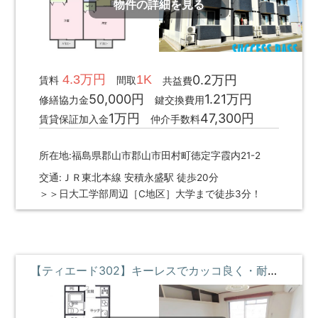
物件の詳細を見る
4.3万円
1K
0.2万円
賃料
間取
共益費
50,000円
1.21万円
修繕協力金
鍵交換費用
1万円
47,300円
賃貸保証加入金
仲介手数料
所在地:福島県郡山市郡山市田村町徳定字霞内21-2
交通:ＪＲ東北本線 安積永盛駅 徒歩20分
＞＞日大工学部周辺［C地区］大学まで徒歩3分！
【ティエード302】キーレスでカッコ良く・耐震耐火で安心・断熱効果でいつでも快適な部屋 ③階 **即入居募集中**