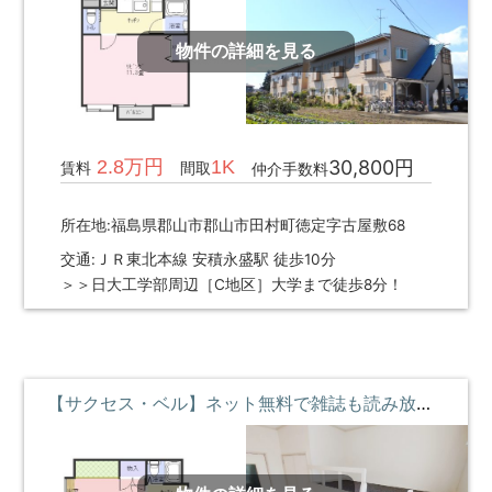
物件の詳細を見る
2.8万円
1K
30,800円
賃料
間取
仲介手数料
所在地:福島県郡山市郡山市田村町徳定字古屋敷68
交通:ＪＲ東北本線 安積永盛駅 徒歩10分
＞＞日大工学部周辺［C地区］大学まで徒歩8分！
【サクセス・ベル】ネット無料で雑誌も読み放題♪ロフトベッド付 ①階 **即入居募集中**