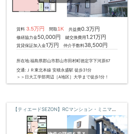
3.5万円
1K
0.3万円
賃料
間取
共益費
50,000円
1.21万円
修繕協力金
鍵交換費用
1万円
38,500円
賃貸保証加入金
仲介手数料
所在地:福島県郡山市郡山市田村町徳定字下河原67
交通:ＪＲ東北本線 安積永盛駅 徒歩31分
＞＞日大工学部周辺［A地区］大学まで徒歩1分！
【ティエードSEZON】RCマンション・ミニマリスト ③階 **即入居募集中**