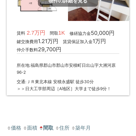
物件の詳細を見る
2.7万円
1K
50,000円
賃料
間取
修繕協力金
1.21万円
1万円
鍵交換費用
賃貸保証加入金
29,700円
仲介手数料
所在地:福島県郡山市郡山市安積町日出山字大洲河原
96-2
交通:ＪＲ東北本線 安積永盛駅 徒歩30分
＞＞日大工学部周辺［A地区］大学まで徒歩9分！
価格
面積
間取
住所
築年月