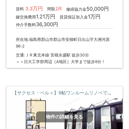
3.3万円
1R
50,000円
賃料
間取
修繕協力金
1.21万円
1万円
鍵交換費用
賃貸保証加入金
36,300円
仲介手数料
所在地:福島県郡山市郡山市安積町日出山字大洲河原
96-2
交通:ＪＲ東北本線 安積永盛駅 徒歩30分
＞＞日大工学部周辺［A地区］大学まで徒歩9分！
【サクセス・ベル＋】9帖ワンルームリノベで魅力が詰まったお部屋♪ ②階 **即入居募集中**
物件の詳細を見る