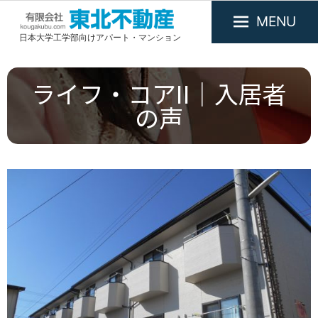
MENU
日本大学工学部向けアパート・マンション
有
限
会
ライフ・コアII｜入居者
社
の声
東
北
不
動
産