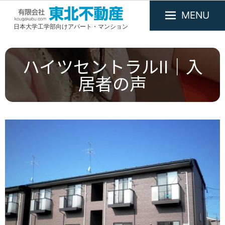
MENU
日本大学工学部向けアパート・マンション
有
限
会
ハイツセントラルII｜入
社
居者の声
東
北
不
動
産