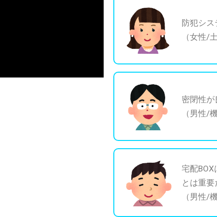
防犯シス
（女性/
密閉性が
（男性/
宅配BO
とは重要
（男性/