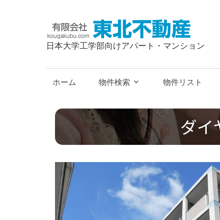
有
限
日本大学工学部向けアパート・マンション
会
社
東
ホーム
物件検索
物件リスト
北
不
動
ダイ
産