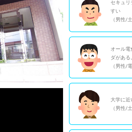
セキュリ
すい
（男性/
オール電
ダがある
（男性/
大学に近
（男性/