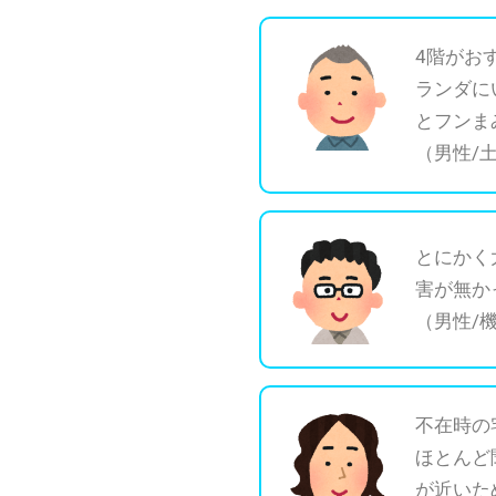
4階がお
ランダに
とフンま
（男性/
とにかく
害が無か
（男性/
不在時の
ほとんど
が近いた