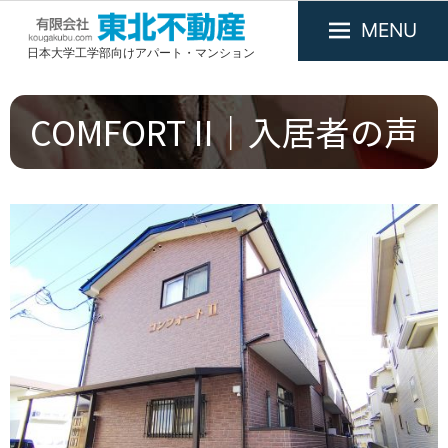
MENU
日本大学工学部向けアパート・マンション
有
限
会
COMFORT II｜入居者の声
社
東
北
不
動
産