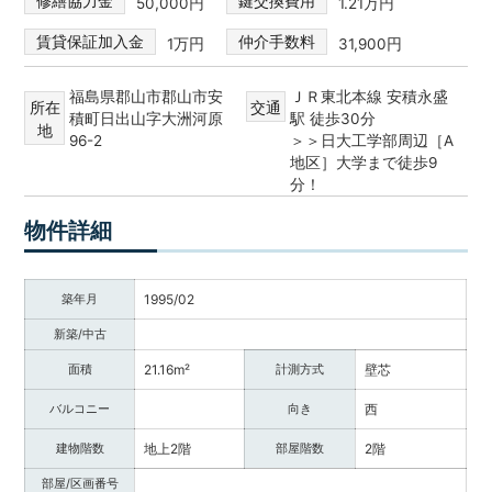
修繕協力金
鍵交換費用
50,000円
1.21万円
賃貸保証加入金
仲介手数料
1万円
31,900円
福島県郡山市郡山市安
ＪＲ東北本線 安積永盛
所在
交通
積町日出山字大洲河原
駅 徒歩30分
地
96-2
＞＞日大工学部周辺［A
地区］大学まで徒歩9
分！
物件詳細
築年月
1995/02
新築/中古
面積
21.16m²
計測方式
壁芯
バルコニー
向き
西
建物階数
地上2階
部屋階数
2階
部屋/区画番号