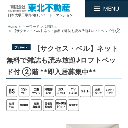
MENU
日本大学工学部向けアパート・マンション
有
限
Home
キーワード
2階以上
【サクセス・ベル】ネット無料で雑誌も読み放題♪ロフトベッド付 ②
会
階 **即入居募集中**
社
東
【サクセス・ベル】ネット
アパート
北
無料で雑誌も読み放題♪ロフトベッ
不
動
ド付 ②階 **即入居募集中**
産