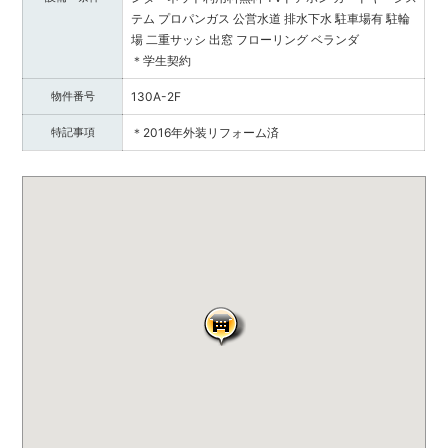
テム
プロパンガス
公営水道
排水下水
駐車場有
駐輪
場
二重サッシ
出窓
フローリング
ベランダ
＊学生契約
物件番号
130A-2F
特記事項
＊2016年外装リフォーム済