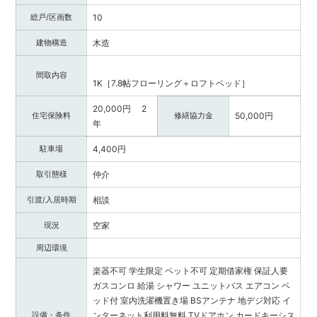
総戸/区画数
10
建物構造
木造
間取内容
1K［7.8帖フローリング＋ロフトベッド］
20,000円 2
住宅保険料
修繕協力金
50,000円
年
駐車場
4,400円
取引態様
仲介
引渡/入居時期
相談
現況
空家
周辺環境
楽器不可
学生限定
ペット不可
定期借家権
保証人要
ガスコンロ
給湯
シャワー
ユニットバス
エアコン
ベ
ッド付
室内洗濯機置き場
BSアンテナ
地デジ対応
イ
設備・条件
ンターネット利用料無料
TVドアホン
カードキーシス