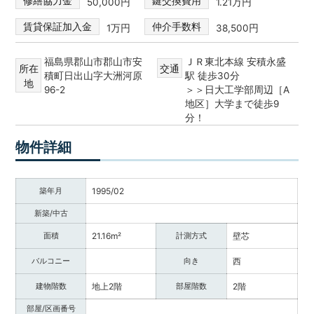
修繕協力金
鍵交換費用
50,000円
1.21万円
賃貸保証加入金
仲介手数料
1万円
38,500円
福島県郡山市郡山市安
ＪＲ東北本線 安積永盛
所在
交通
積町日出山字大洲河原
駅 徒歩30分
地
96-2
＞＞日大工学部周辺［A
地区］大学まで徒歩9
分！
物件詳細
築年月
1995/02
新築/中古
面積
21.16m²
計測方式
壁芯
バルコニー
向き
西
建物階数
地上2階
部屋階数
2階
部屋/区画番号