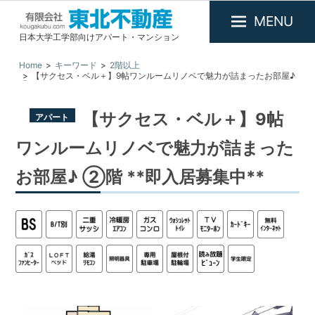
MENU
日本大学工学部向けアパート・マンション
有
限
Home
キーワード
2階以上
【サクセス・ベル＋】9帖ワンルームリノベで魅力が詰まったお部屋♪
会
②階 **即入居募集中**
社
東
【サクセス・ベル＋】9帖
アパート
北
ワンルームリノベで魅力が詰まった
不
動
お部屋♪ ②階 **即入居募集中**
産