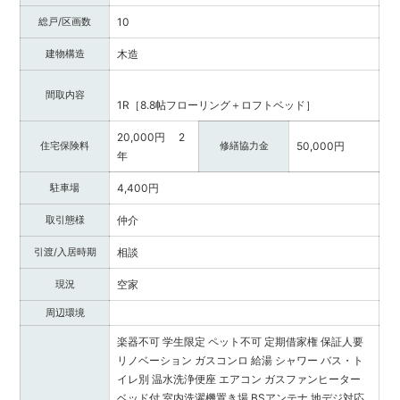
総戸/区画数
10
建物構造
木造
間取内容
1R［8.8帖フローリング＋ロフトベッド］
20,000円 2
住宅保険料
修繕協力金
50,000円
年
駐車場
4,400円
取引態様
仲介
引渡/入居時期
相談
現況
空家
周辺環境
楽器不可
学生限定
ペット不可
定期借家権
保証人要
リノベーション
ガスコンロ
給湯
シャワー
バス・ト
イレ別
温水洗浄便座
エアコン
ガスファンヒーター
ベッド付
室内洗濯機置き場
BSアンテナ
地デジ対応