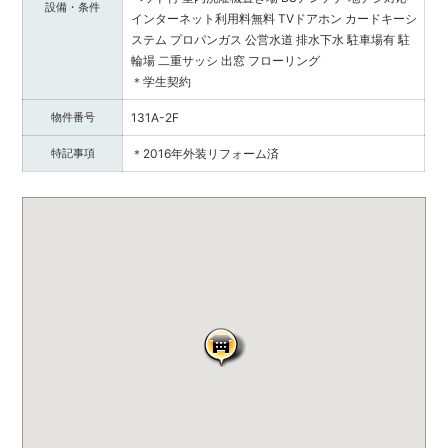
設備・条件
インターネット利用料無料
TVドアホン
カードキーシ
ステム
プロパンガス
公営水道
排水下水
駐車場有
駐
輪場
二重サッシ
出窓
フローリング
＊学生契約
物件番号
131A-2F
特記事項
＊2016年外装リフォーム済