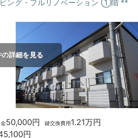
ビング・フルリノベーション ①階 **
件の詳細を見る
50,000円
1.21万円
力金
鍵交換費用
45,100円