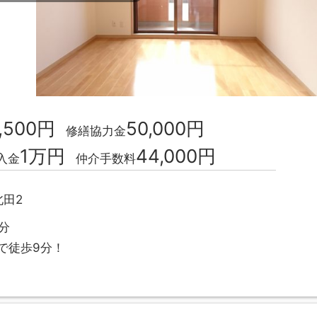
,500円
50,000円
修繕協力金
1万円
44,000円
入金
仲介手数料
田2
分
で徒歩9分！