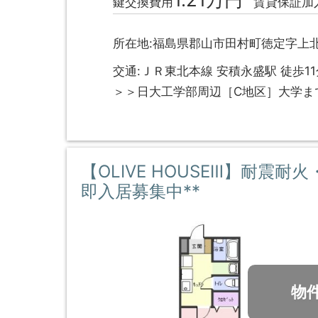
鍵交換費用
賃貸保証加
所在地:福島県郡山市田村町徳定字上北
交通:ＪＲ東北本線 安積永盛駅 徒歩11
＞＞日大工学部周辺［C地区］大学ま
【OLIVE HOUSEⅢ】耐震
即入居募集中**
物