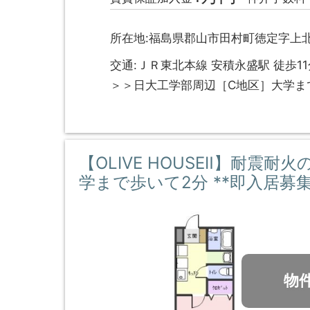
所在地:福島県郡山市田村町徳定字上北
交通:ＪＲ東北本線 安積永盛駅 徒歩11
＞＞日大工学部周辺［C地区］大学ま
【OLIVE HOUSEⅡ】耐震耐
学まで歩いて2分 **即入居募集
物