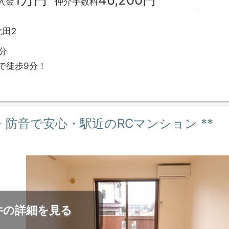
入金
仲介手数料
田2
分
で徒歩9分！
耐火・防音で安心・駅近のRCマンション **
件の詳細を見る