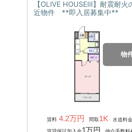
【OLIVE HOUSEⅢ】耐震耐
近物件 **即入居募集中**
物
4.2万円
1K
賃料
間取
水道料
1万円
賃貸保証加入金
仲介手数料