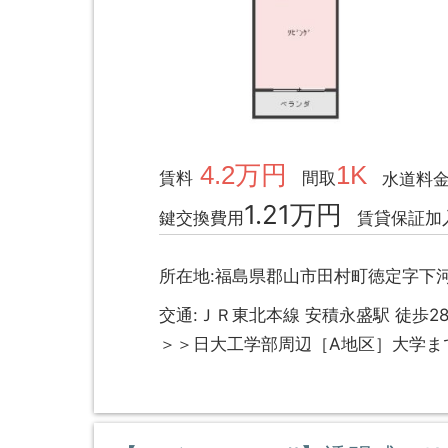
4.2万円
1K
賃料
間取
水道料
1.21万円
鍵交換費用
賃貸保証加
所在地:福島県郡山市田村町徳定字下河
交通:ＪＲ東北本線 安積永盛駅 徒歩2
＞＞日大工学部周辺［A地区］大学ま