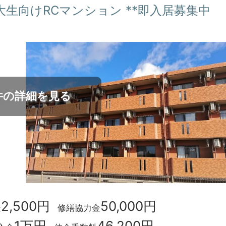
の日大生向けRCマンション **即入居募集中
件の詳細を見る
2,500円
50,000円
金
修繕協力金
1万円
46,200円