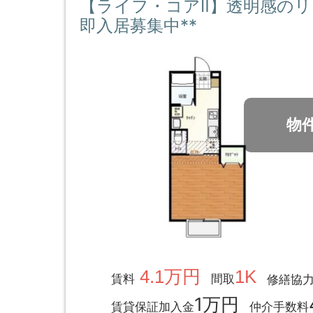
【ライフ・コアⅡ】透明感のリ
即入居募集中**
物
4.1万円
1K
賃料
間取
修繕協
1万円
賃貸保証加入金
仲介手数料