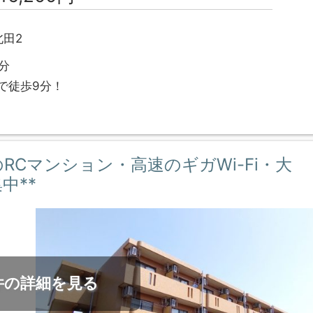
田2
分
で徒歩9分！
火のRCマンション・高速のギガWi-Fi・大
中**
件の詳細を見る