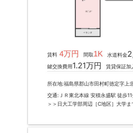
4万円
1K
2
賃料
間取
水道料金
1.21万円
鍵交換費用
賃貸保証加
所在地:福島県郡山市田村町徳定字上北
交通:ＪＲ東北本線 安積永盛駅 徒歩11
＞＞日大工学部周辺［C地区］大学ま