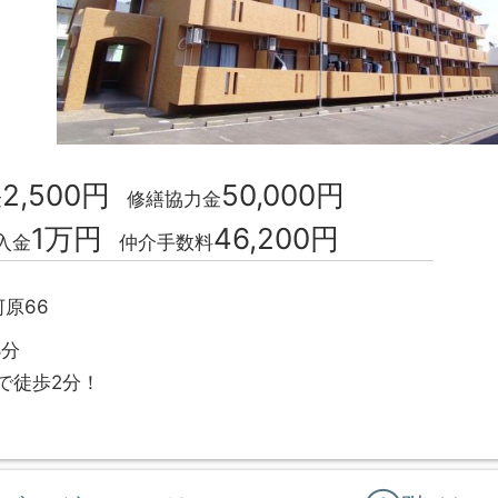
2,500円
50,000円
金
修繕協力金
1万円
46,200円
入金
仲介手数料
原66
8分
で徒歩2分！