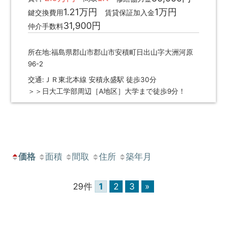
1.21万円
1万円
鍵交換費用
賃貸保証加入金
31,900円
仲介手数料
所在地:福島県郡山市郡山市安積町日出山字大洲河原
96-2
交通:ＪＲ東北本線 安積永盛駅 徒歩30分
＞＞日大工学部周辺［A地区］大学まで徒歩9分！
価格
面積
間取
住所
築年月
29件
1
2
3
»