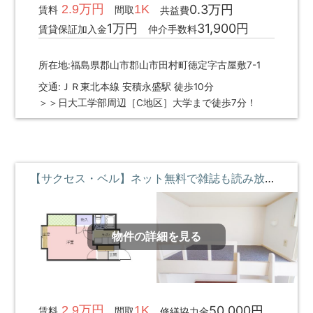
2.9万円
1K
0.3万円
賃料
間取
共益費
1万円
31,900円
賃貸保証加入金
仲介手数料
所在地:福島県郡山市郡山市田村町徳定字古屋敷7-1
交通:ＪＲ東北本線 安積永盛駅 徒歩10分
＞＞日大工学部周辺［C地区］大学まで徒歩7分！
【サクセス・ベル】ネット無料で雑誌も読み放題♪ロフトベッド付 ②階 **即入居募集中**
物件の詳細を見る
2.9万円
1K
50,000円
賃料
間取
修繕協力金