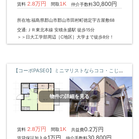
2.8万円
1K
30,800円
賃料
間取
仲介手数料
所在地:福島県郡山市郡山市田村町徳定字古屋敷68
交通:ＪＲ東北本線 安積永盛駅 徒歩15分
＞＞日大工学部周辺［C地区］大学まで徒歩8分！
【コーポPASEO】ミニマリストならココ・こじんまりと暮らしたい・コンビニ近くて便利 **即入居募集中**
物件の詳細を見る
2.8万円
1K
0.2万円
賃料
間取
共益費
1万円
30,800円
賃貸保証加入金
仲介手数料