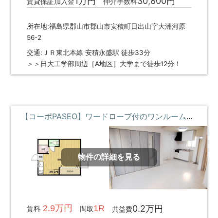
1万円
30,800円
賃貸保証加入金
仲介手数料
所在地:福島県郡山市郡山市安積町日出山字大洲河原
56-2
交通:ＪＲ東北本線 安積永盛駅 徒歩33分
＞＞日大工学部周辺［A地区］大学まで徒歩12分！
【コーポPASEO】ワードローブ付のワンルームリノベ物件 **即入居募集中**
物件の詳細を見る
2.9万円
1R
0.2万円
賃料
間取
共益費