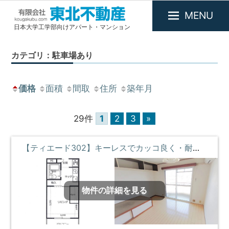
MENU
日本大学工学部向けアパート・マンション
有
限
カテゴリ：駐車場あり
会
社
東
価格
面積
間取
住所
築年月
北
不
29件
1
2
3
»
動
産
【ティエード302】キーレスでカッコ良く・耐震耐火で安心・断熱効果でいつでも快適な部屋 ③階 **即入居募集中**
物件の詳細を見る