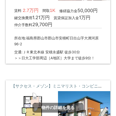
2.7万円
1K
50,000円
賃料
間取
修繕協力金
1.21万円
1万円
鍵交換費用
賃貸保証加入金
29,700円
仲介手数料
所在地:福島県郡山市郡山市安積町日出山字大洲河原
96-2
交通:ＪＲ東北本線 安積永盛駅 徒歩30分
＞＞日大工学部周辺［A地区］大学まで徒歩9分！
【サクセス・メゾン】ミニマリスト・コンビニとスーパー近く ①階 **即入居募集中**
物件の詳細を見る