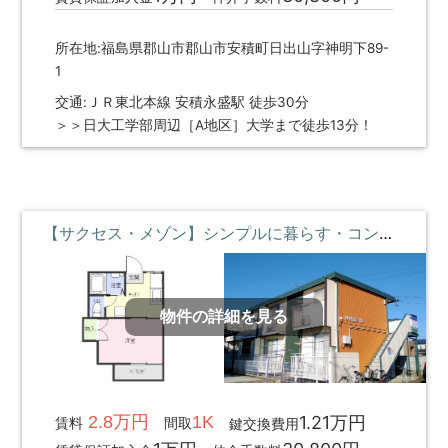
所在地:福島県郡山市郡山市安積町日出山字神明下89-
1
交通:ＪＲ東北本線 安積永盛駅 徒歩30分
＞＞日大工学部周辺［A地区］大学まで徒歩13分！
【サクセス・メゾン】シンプルに暮らす・コンビニとスーパーの近くに暮らす ②階 **即入居募集中**
物件の詳細を見る
2.8万円
1K
1.21万円
賃料
間取
鍵交換費用