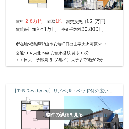
2.8万円
1K
1.21万円
賃料
間取
鍵交換費用
1万円
30,800円
賃貸保証加入金
仲介手数料
所在地:福島県郡山市安積町日出山字大洲河原56-2
交通:ＪＲ東北本線 安積永盛駅 徒歩33分
＞＞日大工学部周辺［A地区］大学まで徒歩12分！
【T･B Residence】リノベ済・ベッド付の広い部屋 ①階 **即入居募集中**
物件の詳細を見る