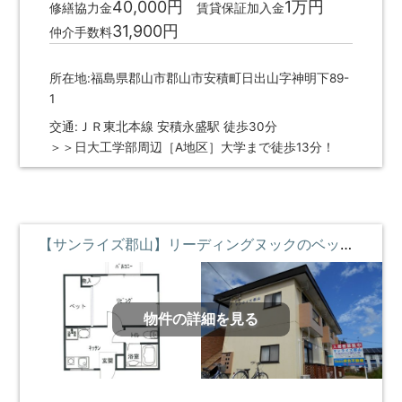
40,000円
1万円
修繕協力金
賃貸保証加入金
31,900円
仲介手数料
所在地:福島県郡山市郡山市安積町日出山字神明下89-
1
交通:ＪＲ東北本線 安積永盛駅 徒歩30分
＞＞日大工学部周辺［A地区］大学まで徒歩13分！
【サンライズ郡山】リーディングヌックのベッドがある部屋 ②階 **即入居募集中**
物件の詳細を見る