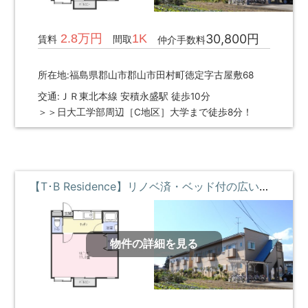
2.8万円
1K
30,800円
賃料
間取
仲介手数料
所在地:福島県郡山市郡山市田村町徳定字古屋敷68
交通:ＪＲ東北本線 安積永盛駅 徒歩10分
＞＞日大工学部周辺［C地区］大学まで徒歩8分！
【T･B Residence】リノベ済・ベッド付の広い部屋 ②階 **即入居募集中**
物件の詳細を見る