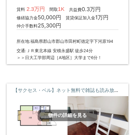
2.3万円
1K
0.3万円
賃料
間取
共益費
50,000円
1万円
修繕協力金
賃貸保証加入金
25,300円
仲介手数料
所在地:福島県郡山市郡山市田村町徳定字下河原194
交通:ＪＲ東北本線 安積永盛駅 徒歩24分
＞＞日大工学部周辺［A地区］大学まで6分！
【サクセス・ベル】ネット無料で雑誌も読み放題♪ロフトベッド付 ①階 **即入居募集中**
物件の詳細を見る