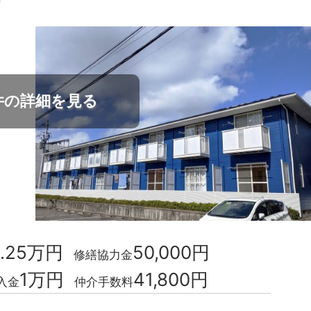
*
件の詳細を見る
0.25万円
50,000円
修繕協力金
1万円
41,800円
入金
仲介手数料