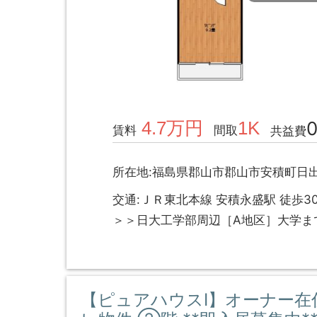
4.7万円
1K
賃料
間取
共益費
所在地:福島県郡山市郡山市安積町日
交通:ＪＲ東北本線 安積永盛駅 徒歩3
＞＞日大工学部周辺［A地区］大学ま
【ピュアハウスⅠ】オーナー在