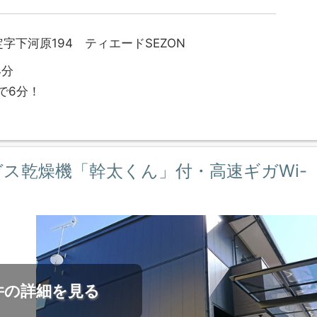
字下河原194 ティエードSEZON
4分
で6分！
・ガス乾燥機「幹太くん」付・高速ギガWi-
*
件の詳細を見る