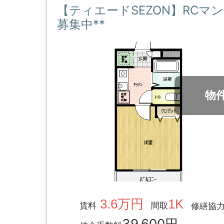
【ティエードSEZON】RCマ
募集中**
物
3.6万円
1K
賃料
間取
修繕協
39,600円