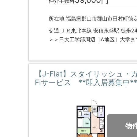
仲介手数料
所在地:福島県郡山市郡山市田村町徳定
交通:ＪＲ東北本線 安積永盛駅 徒歩2
＞＞日大工学部周辺［A地区］大学ま
【J-Flat】スタイリッシュ
Fiサービス **即入居募集中*
物