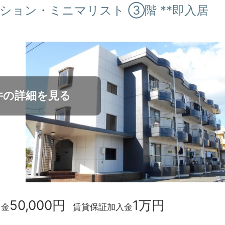
ンション・ミニマリスト ③階 **即入居
件の詳細を見る
50,000円
1万円
力金
賃貸保証加入金