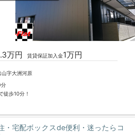
0.3万円
1万円
賃貸保証加入金
出山字大洲河原
0分
で徒歩10分！
住・宅配ボックスde便利・迷ったらコ