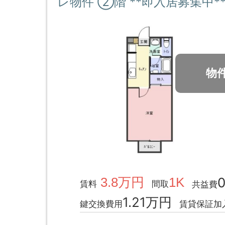
レ物件 ②階 **即入居募集中*
物
3.8万円
1K
賃料
間取
共益費
1.21万円
鍵交換費用
賃貸保証加