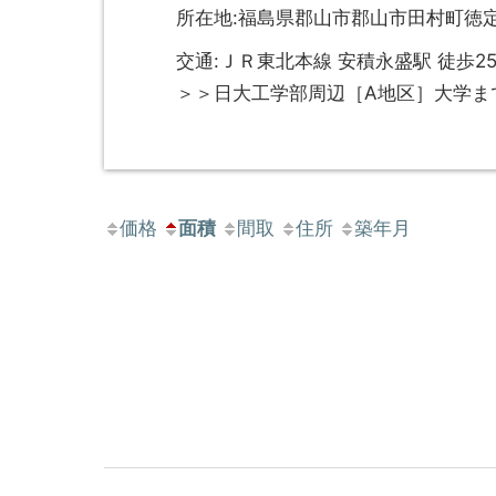
所在地:福島県郡山市郡山市田村町徳定字
交通:ＪＲ東北本線 安積永盛駅 徒歩2
＞＞日大工学部周辺［A地区］大学ま
価格
面積
間取
住所
築年月