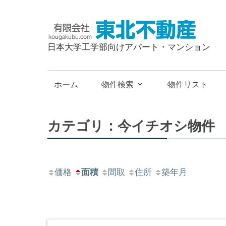
有
限
日本大学工学部向けアパート・マンション
会
社
東
ホーム
物件検索
物件リスト
北
不
動
カテゴリ：今イチオシ物件
産
価格
面積
間取
住所
築年月