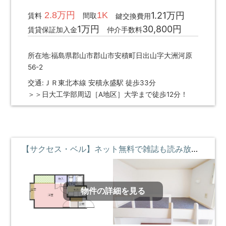
2.8万円
1K
1.21万円
賃料
間取
鍵交換費用
1万円
30,800円
賃貸保証加入金
仲介手数料
所在地:福島県郡山市郡山市安積町日出山字大洲河原
56-2
交通:ＪＲ東北本線 安積永盛駅 徒歩33分
＞＞日大工学部周辺［A地区］大学まで徒歩12分！
【サクセス・ベル】ネット無料で雑誌も読み放題♪ロフトベッド付 ②階 **即入居募集中**
物件の詳細を見る