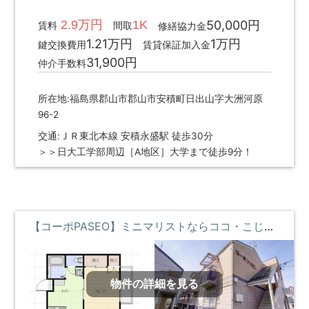
2.9万円
1K
50,000円
賃料
間取
修繕協力金
1.21万円
1万円
鍵交換費用
賃貸保証加入金
31,900円
仲介手数料
所在地:福島県郡山市郡山市安積町日出山字大洲河原
96-2
交通:ＪＲ東北本線 安積永盛駅 徒歩30分
＞＞日大工学部周辺［A地区］大学まで徒歩9分！
【コーポPASEO】ミニマリストならココ・こじんまりと暮らしたい・コンビニ近くて便利 **即入居募集中**
物件の詳細を見る