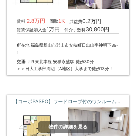
2.8万円
1K
0.2万円
賃料
間取
共益費
1万円
30,800円
賃貸保証加入金
仲介手数料
所在地:福島県郡山市郡山市安積町日出山字神明下89-
1
交通:ＪＲ東北本線 安積永盛駅 徒歩30分
＞＞日大工学部周辺［A地区］大学まで徒歩13分！
【コーポPASEO】ワードローブ付のワンルームリノベ物件 **即入居募集中**
物件の詳細を見る