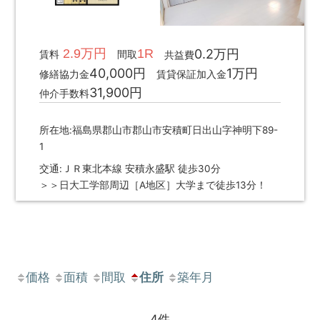
2.9万円
1R
0.2万円
賃料
間取
共益費
40,000円
1万円
修繕協力金
賃貸保証加入金
31,900円
仲介手数料
所在地:福島県郡山市郡山市安積町日出山字神明下89-
1
交通:ＪＲ東北本線 安積永盛駅 徒歩30分
＞＞日大工学部周辺［A地区］大学まで徒歩13分！
価格
面積
間取
住所
築年月
4件