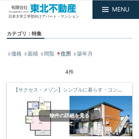
MENU
日本大学工学部向けアパート・マンション
有
限
カテゴリ：特集
会
社
東
価格
面積
間取
住所
築年月
北
不
4件
動
産
【サクセス・メゾン】シンプルに暮らす・コンビニとスーパーの近くに暮らす ②階 **即入居募集中**
物件の詳細を見る