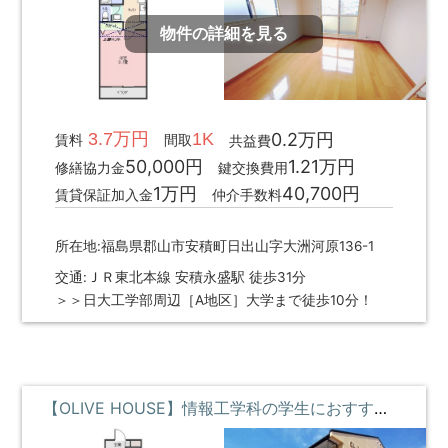
物件の詳細を見る
3.7万円
1K
0.2万円
賃料
間取
共益費
50,000円
1.21万円
修繕協力金
鍵交換費用
1万円
40,700円
賃貸保証加入金
仲介手数料
所在地:福島県郡山市安積町日出山字大洲河原136-1
交通:ＪＲ東北本線 安積永盛駅 徒歩31分
＞＞日大工学部周辺［A地区］大学まで徒歩10分！
【OLIVE HOUSE】情報工学科の学生におすすめ・コンビニすぐそばで便利 **即入居募集中**