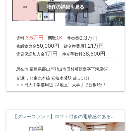
物件の詳細を見る
3.5万円
1K
0.3万円
賃料
間取
共益費
50,000円
1.21万円
修繕協力金
鍵交換費用
1万円
38,500円
賃貸保証加入金
仲介手数料
所在地:福島県郡山市郡山市田村町徳定字下河原67
交通:ＪＲ東北本線 安積永盛駅 徒歩31分
＞＞日大工学部周辺［A地区］大学まで徒歩1分！
【グレースランド】ロフト付きの開放感のある遊悠リビング **即入居募集中**