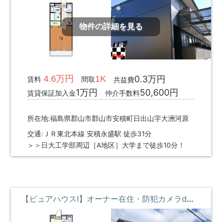
物件の詳細を見る
4.6万円
1K
0.3万円
賃料
間取
共益費
1万円
50,600円
賃貸保証加入金
仲介手数料
所在地:福島県郡山市郡山市安積町日出山字大洲河原
交通:ＪＲ東北本線 安積永盛駅 徒歩31分
＞＞日大工学部周辺［A地区］大学まで徒歩10分！
【ピュアハウスⅠ】オーナー在住・防犯カメラde安心・迷ったらコレ物件 ①階 **即入居募集中**