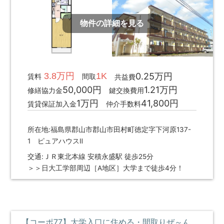
物件の詳細を見る
3.8万円
1K
0.25万円
賃料
間取
共益費
50,000円
1.21万円
修繕協力金
鍵交換費用
1万円
41,800円
賃貸保証加入金
仲介手数料
所在地:福島県郡山市郡山市田村町徳定字下河原137-
1 ピュアハウスⅡ
交通:ＪＲ東北本線 安積永盛駅 徒歩25分
＞＞日大工学部周辺［A地区］大学まで徒歩4分！
【コーポ77】大学入口に住める・間取りぜ～んぶゆったりサイズ・開放的な大きな窓 **即入居募集中**