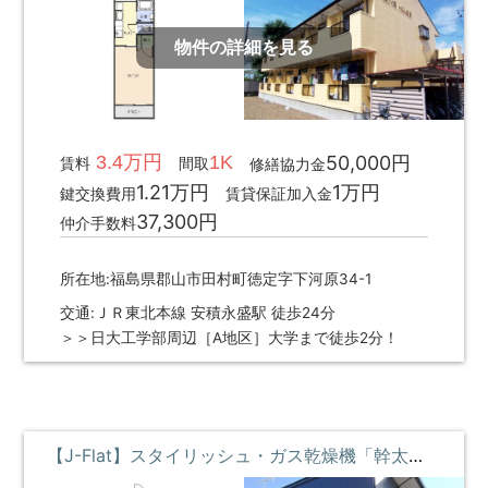
物件の詳細を見る
3.4万円
1K
50,000円
賃料
間取
修繕協力金
1.21万円
1万円
鍵交換費用
賃貸保証加入金
37,300円
仲介手数料
所在地:福島県郡山市田村町徳定字下河原34-1
交通:ＪＲ東北本線 安積永盛駅 徒歩24分
＞＞日大工学部周辺［A地区］大学まで徒歩2分！
【J-Flat】スタイリッシュ・ガス乾燥機「幹太くん」付・高速ギガWi-Fi ①階 **即入居募集中**