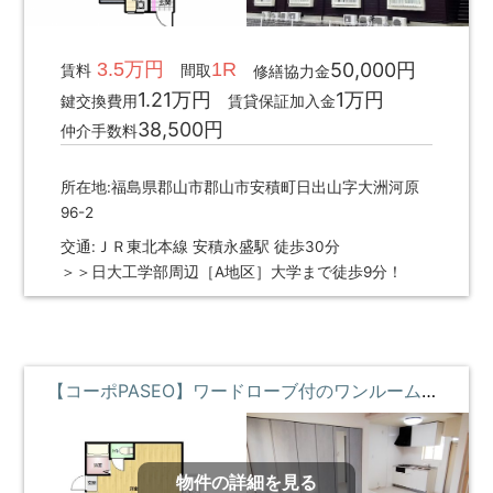
3.5万円
1R
50,000円
賃料
間取
修繕協力金
1.21万円
1万円
鍵交換費用
賃貸保証加入金
38,500円
仲介手数料
所在地:福島県郡山市郡山市安積町日出山字大洲河原
96-2
交通:ＪＲ東北本線 安積永盛駅 徒歩30分
＞＞日大工学部周辺［A地区］大学まで徒歩9分！
【コーポPASEO】ワードローブ付のワンルームリノベ物件 **即入居募集中**
物件の詳細を見る