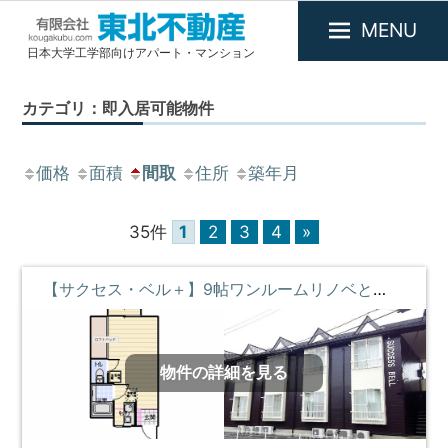
MENU
日本大学工学部向けアパート・マンション
有
限
カテゴリ：即入居可能物件
会
社
東
価格
面積
間取
住所
築年月
北
不
35件
1
2
3
4
»
動
産
【サクセス・ベル＋】9帖ワンルームリノベとベッド付のお部屋♪ ①階 **即入居募集中**
物件の詳細を見る