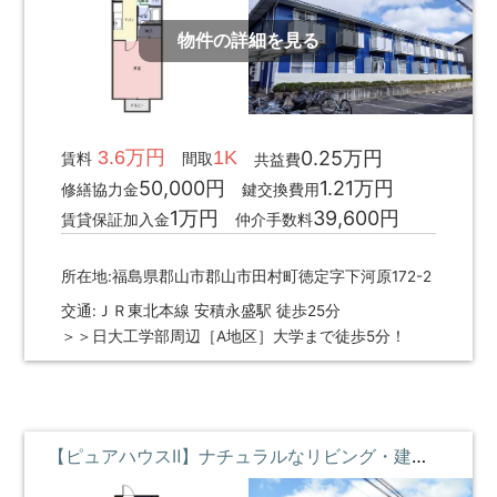
物件の詳細を見る
3.6万円
1K
0.25万円
賃料
間取
共益費
50,000円
1.21万円
修繕協力金
鍵交換費用
1万円
39,600円
賃貸保証加入金
仲介手数料
所在地:福島県郡山市郡山市田村町徳定字下河原172-2
交通:ＪＲ東北本線 安積永盛駅 徒歩25分
＞＞日大工学部周辺［A地区］大学まで徒歩5分！
【ピュアハウスⅡ】ナチュラルなリビング・建築学科向け ②③階 **即入居募集中**