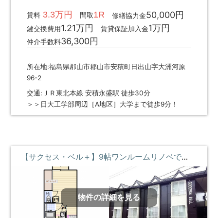
3.3万円
1R
50,000円
賃料
間取
修繕協力金
1.21万円
1万円
鍵交換費用
賃貸保証加入金
36,300円
仲介手数料
所在地:福島県郡山市郡山市安積町日出山字大洲河原
96-2
交通:ＪＲ東北本線 安積永盛駅 徒歩30分
＞＞日大工学部周辺［A地区］大学まで徒歩9分！
【サクセス・ベル＋】9帖ワンルームリノベで魅力が詰まったお部屋♪ ②階 **即入居募集中**
物件の詳細を見る