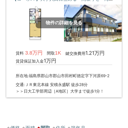
物件の詳細を見る
3.8万円
1K
1.21万円
賃料
間取
鍵交換費用
1万円
賃貸保証加入金
所在地:福島県郡山市郡山市田村町徳定字下河原69-2
交通:ＪＲ東北本線 安積永盛駅 徒歩28分
＞＞日大工学部周辺［A地区］大学まで徒歩1分！
価格
面積
間取
住所
築年月