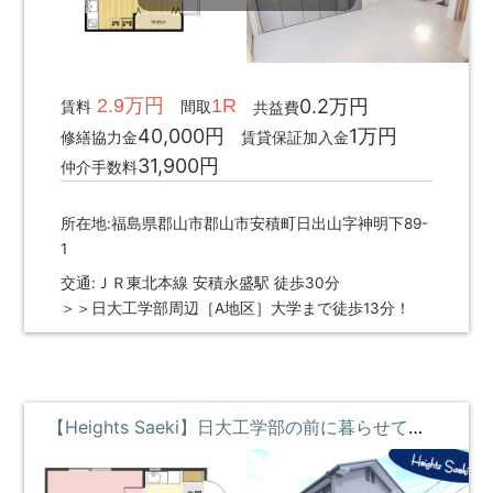
2.9万円
1R
0.2万円
賃料
間取
共益費
40,000円
1万円
修繕協力金
賃貸保証加入金
31,900円
仲介手数料
所在地:福島県郡山市郡山市安積町日出山字神明下89-
1
交通:ＪＲ東北本線 安積永盛駅 徒歩30分
＞＞日大工学部周辺［A地区］大学まで徒歩13分！
【Heights Saeki】日大工学部の前に暮らせて学食でゴハン♪家電付 ①階 **即入居募集中**