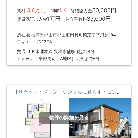
3.6万円
1K
50,000円
賃料
間取
修繕協力金
1万円
39,600円
賃貸保証加入金
仲介手数料
所在地:福島県郡山市郡山市田村町徳定字下河原194
ティエードSEZON
交通:ＪＲ東北本線 安積永盛駅 徒歩24分
＞＞日大工学部周辺［A地区］大学まで6分！
【サクセス・メゾン】シンプルに暮らす・コンビニとスーパーの近くに暮らす ②階 **即入居募集中**
物件の詳細を見る