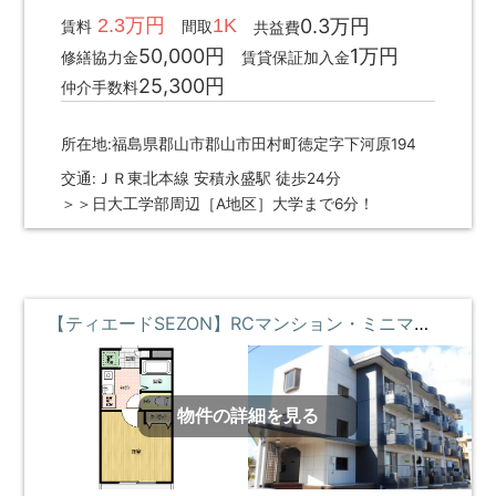
2.3万円
1K
0.3万円
賃料
間取
共益費
50,000円
1万円
修繕協力金
賃貸保証加入金
25,300円
仲介手数料
所在地:福島県郡山市郡山市田村町徳定字下河原194
交通:ＪＲ東北本線 安積永盛駅 徒歩24分
＞＞日大工学部周辺［A地区］大学まで6分！
【ティエードSEZON】RCマンション・ミニマリスト ③階 **即入居募集中**
物件の詳細を見る