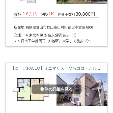
2.8万円
1K
30,800円
賃料
間取
仲介手数料
所在地:福島県郡山市郡山市田村町徳定字古屋敷68
交通:ＪＲ東北本線 安積永盛駅 徒歩15分
＞＞日大工学部周辺［C地区］大学まで徒歩8分！
【コーポPASEO】ミニマリストならココ・こじんまりと暮らしたい・コンビニ近くて便利 **即入居募集中**
物件の詳細を見る