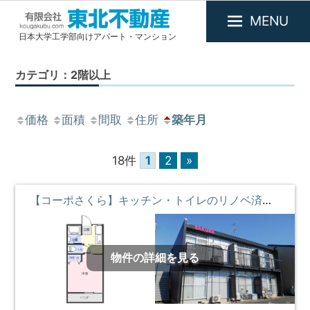
MENU
日本大学工学部向けアパート・マンション
有
限
カテゴリ：2階以上
会
社
東
価格
面積
間取
住所
築年月
北
不
18件
1
2
»
動
産
【コーポさくら】キッチン・トイレのリノベ済・陽当り良好 **即入居募集中**
物件の詳細を見る