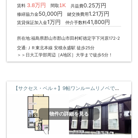
3.8万円
1K
0.25万円
賃料
間取
共益費
50,000円
1.21万円
修繕協力金
鍵交換費用
1万円
41,800円
賃貸保証加入金
仲介手数料
所在地:福島県郡山市郡山市田村町徳定字下河原172-2
交通:ＪＲ東北本線 安積永盛駅 徒歩25分
＞＞日大工学部周辺［A地区］大学まで徒歩5分！
【サクセス・ベル＋】9帖ワンルームリノベで魅力が詰まったお部屋♪ ②階 **即入居募集中**
物件の詳細を見る