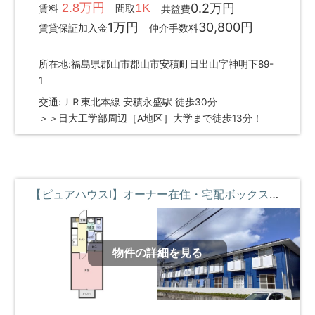
2.8万円
1K
0.2万円
賃料
間取
共益費
1万円
30,800円
賃貸保証加入金
仲介手数料
所在地:福島県郡山市郡山市安積町日出山字神明下89-
1
交通:ＪＲ東北本線 安積永盛駅 徒歩30分
＞＞日大工学部周辺［A地区］大学まで徒歩13分！
【ピュアハウスⅠ】オーナー在住・宅配ボックスde便利・迷ったらコレ物件 ②階 **即入居募集中**
物件の詳細を見る