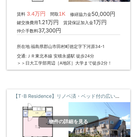
3.4万円
1K
50,000円
賃料
間取
修繕協力金
1.21万円
1万円
鍵交換費用
賃貸保証加入金
37,300円
仲介手数料
所在地:福島県郡山市田村町徳定字下河原34-1
交通:ＪＲ東北本線 安積永盛駅 徒歩24分
＞＞日大工学部周辺［A地区］大学まで徒歩2分！
【T･B Residence】リノベ済・ベッド付の広い部屋 ②階 **即入居募集中**
物件の詳細を見る