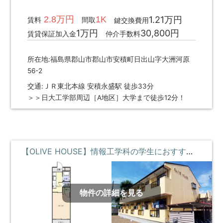
2.8万円
1K
1.21万円
賃料
間取
鍵交換費用
1万円
30,800円
賃貸保証加入金
仲介手数料
所在地:福島県郡山市郡山市安積町日出山字大洲河原
56-2
交通:ＪＲ東北本線 安積永盛駅 徒歩33分
＞＞日大工学部周辺［A地区］大学まで徒歩12分！
【OLIVE HOUSE】情報工学科の学生におすすめ・コンビニすぐそばで便利 **即入居募集中**
物件の詳細を見る