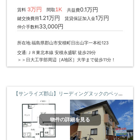
3万円
1K
0.1万円
賃料
間取
共益費
1.21万円
1万円
鍵交換費用
賃貸保証加入金
33,000円
仲介手数料
所在地:福島県郡山市安積町日出山字一本松123
交通:ＪＲ東北本線 安積永盛駅 徒歩29分
＞＞日大工学部周辺［A地区］大学まで徒歩11分！
【サンライズ郡山】リーディングヌックのベッドがある部屋 ②階 **即入居募集中**
物件の詳細を見る