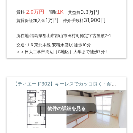
2.9万円
1K
0.3万円
賃料
間取
共益費
1万円
31,900円
賃貸保証加入金
仲介手数料
所在地:福島県郡山市郡山市田村町徳定字古屋敷7-1
交通:ＪＲ東北本線 安積永盛駅 徒歩10分
＞＞日大工学部周辺［C地区］大学まで徒歩7分！
【ティエード302】キーレスでカッコ良く・耐震耐火で安心・断熱効果でいつでも快適な部屋 ③階 **即入居募集中**
物件の詳細を見る