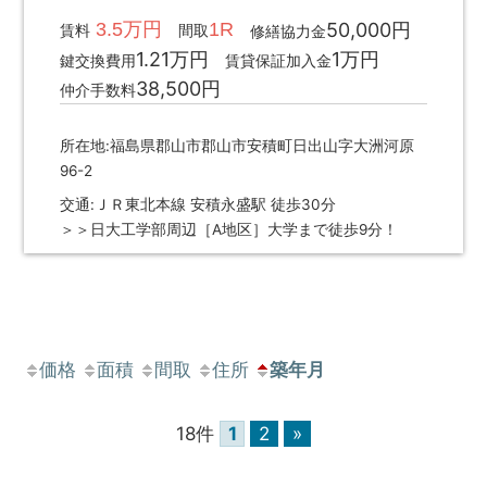
3.5万円
1R
50,000円
賃料
間取
修繕協力金
1.21万円
1万円
鍵交換費用
賃貸保証加入金
38,500円
仲介手数料
所在地:福島県郡山市郡山市安積町日出山字大洲河原
96-2
交通:ＪＲ東北本線 安積永盛駅 徒歩30分
＞＞日大工学部周辺［A地区］大学まで徒歩9分！
価格
面積
間取
住所
築年月
18件
1
2
»