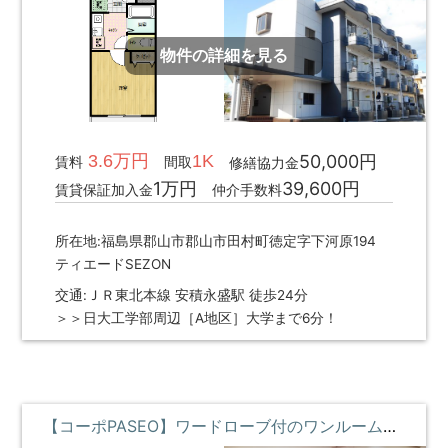
物件の詳細を見る
3.6万円
1K
50,000円
賃料
間取
修繕協力金
1万円
39,600円
賃貸保証加入金
仲介手数料
所在地:福島県郡山市郡山市田村町徳定字下河原194
ティエードSEZON
交通:ＪＲ東北本線 安積永盛駅 徒歩24分
＞＞日大工学部周辺［A地区］大学まで6分！
【コーポPASEO】ワードローブ付のワンルームリノベ物件 **即入居募集中**