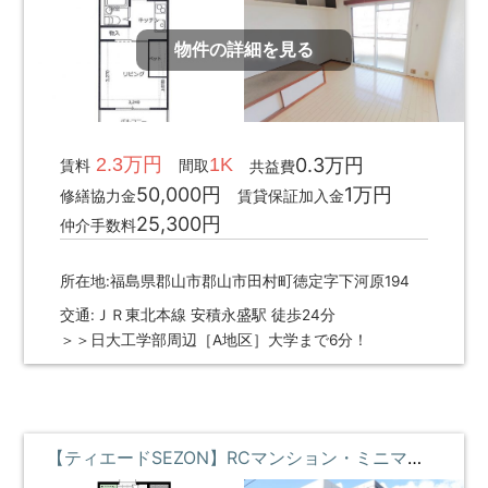
物件の詳細を見る
2.3万円
1K
0.3万円
賃料
間取
共益費
50,000円
1万円
修繕協力金
賃貸保証加入金
25,300円
仲介手数料
所在地:福島県郡山市郡山市田村町徳定字下河原194
交通:ＪＲ東北本線 安積永盛駅 徒歩24分
＞＞日大工学部周辺［A地区］大学まで6分！
【ティエードSEZON】RCマンション・ミニマリスト ③階 **即入居募集中**