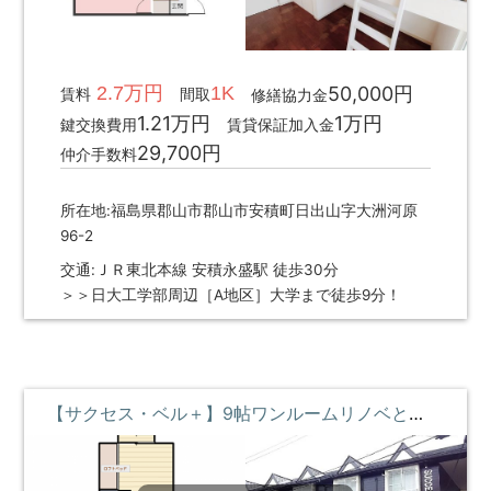
2.7万円
1K
50,000円
賃料
間取
修繕協力金
1.21万円
1万円
鍵交換費用
賃貸保証加入金
29,700円
仲介手数料
所在地:福島県郡山市郡山市安積町日出山字大洲河原
96-2
交通:ＪＲ東北本線 安積永盛駅 徒歩30分
＞＞日大工学部周辺［A地区］大学まで徒歩9分！
【サクセス・ベル＋】9帖ワンルームリノベとベッド付のお部屋♪ ①階 **即入居募集中**