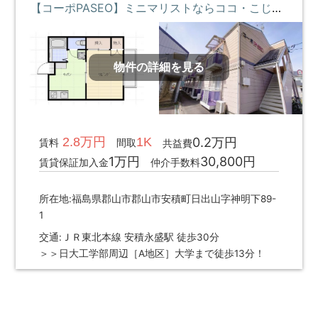
【コーポPASEO】ミニマリストならココ・こじんまりと暮らしたい・コンビニ近くて便利 **即入居募集中**
物件の詳細を見る
2.8万円
1K
0.2万円
賃料
間取
共益費
1万円
30,800円
賃貸保証加入金
仲介手数料
所在地:福島県郡山市郡山市安積町日出山字神明下89-
1
交通:ＪＲ東北本線 安積永盛駅 徒歩30分
＞＞日大工学部周辺［A地区］大学まで徒歩13分！