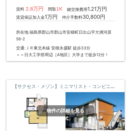
2.8万円
1K
1.21万円
賃料
間取
鍵交換費用
1万円
30,800円
賃貸保証加入金
仲介手数料
所在地:福島県郡山市郡山市安積町日出山字大洲河原
56-2
交通:ＪＲ東北本線 安積永盛駅 徒歩33分
＞＞日大工学部周辺［A地区］大学まで徒歩12分！
【サクセス・メゾン】ミニマリスト・コンビニとスーパー近く ①階 **即入居募集中**
物件の詳細を見る