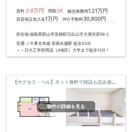
2.8万円
1K
1.21万円
賃料
間取
鍵交換費用
1万円
30,800円
賃貸保証加入金
仲介手数料
所在地:福島県郡山市安積町日出山字大洲河原56-2
交通:ＪＲ東北本線 安積永盛駅 徒歩33分
＞＞日大工学部周辺［A地区］大学まで徒歩12分！
【サクセス・ベル】ネット無料で雑誌も読み放題♪ロフトベッド付 ②階 **即入居募集中**
物件の詳細を見る