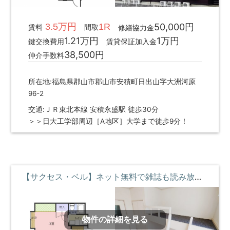
3.5万円
1R
50,000円
賃料
間取
修繕協力金
1.21万円
1万円
鍵交換費用
賃貸保証加入金
38,500円
仲介手数料
所在地:福島県郡山市郡山市安積町日出山字大洲河原
96-2
交通:ＪＲ東北本線 安積永盛駅 徒歩30分
＞＞日大工学部周辺［A地区］大学まで徒歩9分！
【サクセス・ベル】ネット無料で雑誌も読み放題♪ロフトベッド付 ①階 **即入居募集中**
物件の詳細を見る