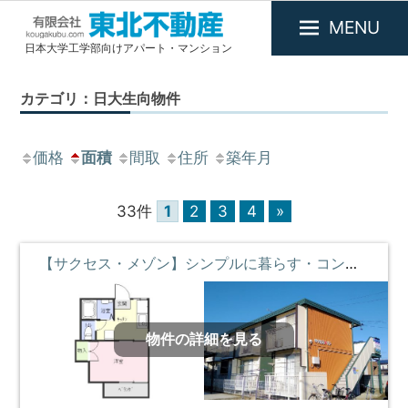
MENU
日本大学工学部向けアパート・マンション
有
限
カテゴリ：日大生向物件
会
社
東
価格
面積
間取
住所
築年月
北
不
33件
1
2
3
4
»
動
産
【サクセス・メゾン】シンプルに暮らす・コンビニとスーパーの近くに暮らす ②階 **即入居募集中**
物件の詳細を見る