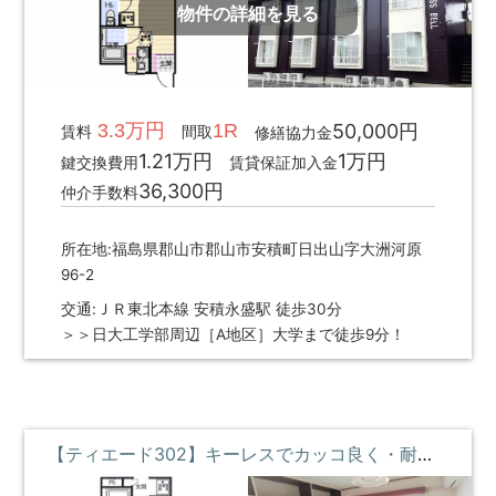
物件の詳細を見る
3.3万円
1R
50,000円
賃料
間取
修繕協力金
1.21万円
1万円
鍵交換費用
賃貸保証加入金
36,300円
仲介手数料
所在地:福島県郡山市郡山市安積町日出山字大洲河原
96-2
交通:ＪＲ東北本線 安積永盛駅 徒歩30分
＞＞日大工学部周辺［A地区］大学まで徒歩9分！
【ティエード302】キーレスでカッコ良く・耐震耐火で安心・断熱効果でいつでも快適な部屋 ③階 **即入居募集中**