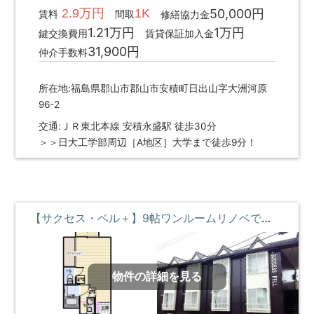
2.9万円
1K
50,000円
賃料
間取
修繕協力金
1.21万円
1万円
鍵交換費用
賃貸保証加入金
31,900円
仲介手数料
所在地:福島県郡山市郡山市安積町日出山字大洲河原
96-2
交通:ＪＲ東北本線 安積永盛駅 徒歩30分
＞＞日大工学部周辺［A地区］大学まで徒歩9分！
【サクセス・ベル＋】9帖ワンルームリノベで魅力が詰まったお部屋♪ ②階 **即入居募集中**
物件の詳細を見る