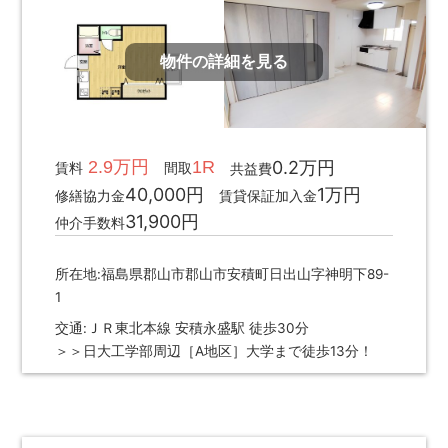
物件の詳細を見る
2.9万円
1R
0.2万円
賃料
間取
共益費
40,000円
1万円
修繕協力金
賃貸保証加入金
31,900円
仲介手数料
所在地:福島県郡山市郡山市安積町日出山字神明下89-
1
交通:ＪＲ東北本線 安積永盛駅 徒歩30分
＞＞日大工学部周辺［A地区］大学まで徒歩13分！