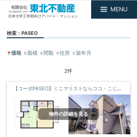
MENU
日本大学工学部向けアパート・マンション
有
限
検索：PASEO
会
社
東
価格
面積
間取
住所
築年月
北
不
2件
動
産
【コーポPASEO】ミニマリストならココ・こじんまりと暮らしたい・コンビニ近くて便利 **即入居募集中**
物件の詳細を見る