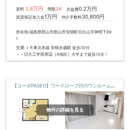
2.8万円
1K
0.2万円
賃料
間取
共益費
1万円
30,800円
賃貸保証加入金
仲介手数料
所在地:福島県郡山市郡山市安積町日出山字神明下89-
1
交通:ＪＲ東北本線 安積永盛駅 徒歩30分
＞＞日大工学部周辺［A地区］大学まで徒歩13分！
【コーポPASEO】ワードローブ付のワンルームリノベ物件 **即入居募集中**
物件の詳細を見る