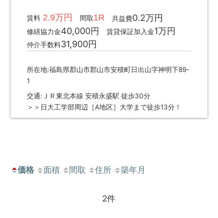
2.9万円
1R
0.2万円
賃料
間取
共益費
40,000円
1万円
修繕協力金
賃貸保証加入金
31,900円
仲介手数料
所在地:福島県郡山市郡山市安積町日出山字神明下89-
1
交通:ＪＲ東北本線 安積永盛駅 徒歩30分
＞＞日大工学部周辺［A地区］大学まで徒歩13分！
価格
面積
間取
住所
築年月
2件