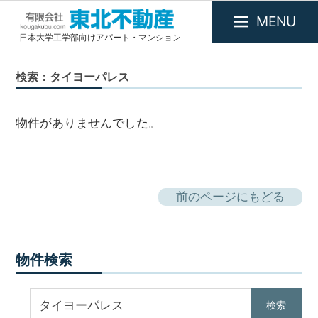
MENU
日本大学工学部向けアパート・マンション
有
限
検索：タイヨーパレス
会
社
東
物件がありませんでした。
北
不
動
産
前のページにもどる
物件検索