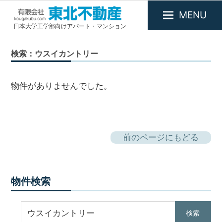
MENU
日本大学工学部向けアパート・マンション
有
限
検索：ウスイカントリー
会
社
東
物件がありませんでした。
北
不
動
産
前のページにもどる
物件検索