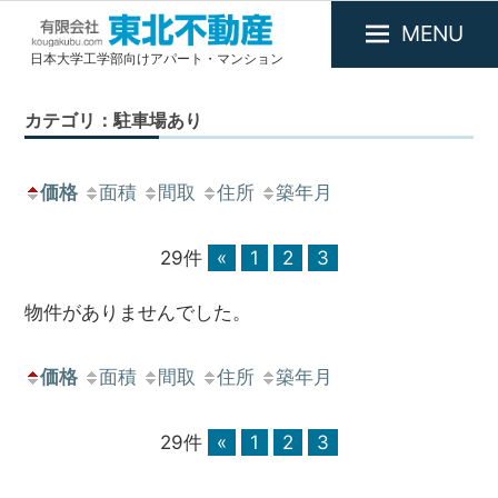
MENU
日本大学工学部向けアパート・マンション
有
限
カテゴリ：駐車場あり
会
社
東
価格
面積
間取
住所
築年月
北
不
29件
«
1
2
3
動
産
物件がありませんでした。
価格
面積
間取
住所
築年月
29件
«
1
2
3